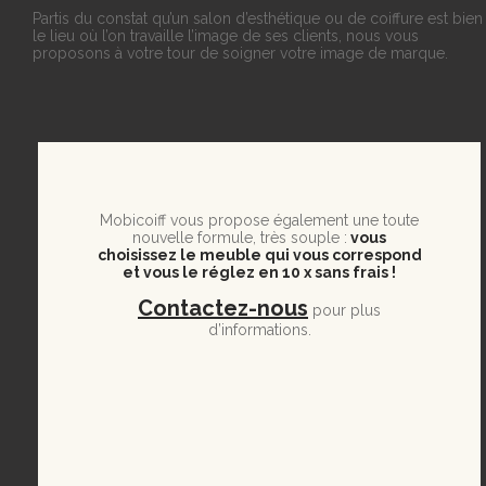
Partis du constat qu’un salon d’esthétique ou de coiffure est bien
le lieu où l’on travaille l’image de ses clients, nous vous
proposons à votre tour de soigner votre image de marque.
Mobicoiff vous propose également une toute
nouvelle formule, très souple :
vous
choisissez le meuble qui vous correspond
et vous le réglez en 10 x sans frais !
Contactez-nous
pour plus
d’informations.