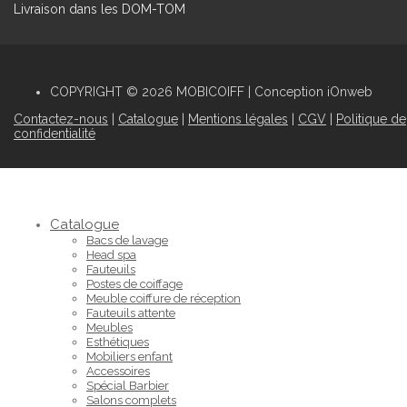
Livraison dans les DOM-TOM
COPYRIGHT © 2026 MOBICOIFF | Conception iOnweb
Contactez-nous
|
Catalogue
|
Mentions légales
|
CGV
|
Politique de
confidentialité
Catalogue
Bacs de lavage
Head spa
Fauteuils
Postes de coiffage
Meuble coiffure de réception
Fauteuils attente
Meubles
Esthétiques
Mobiliers enfant
Accessoires
Spécial Barbier
Salons complets