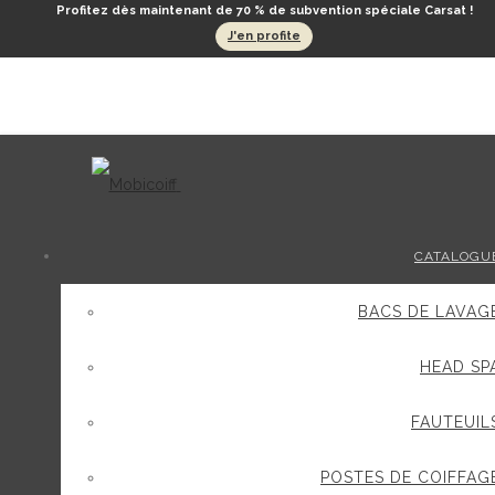
Profitez dès maintenant de 70 % de subvention spéciale Carsat !
J'en profite
CATALOGU
BACS DE LAVAG
HEAD SP
FAUTEUIL
POSTES DE COIFFAG