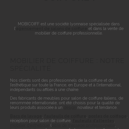
MOBICOIFF est une société lyonnaise spécialisée dans
l’
agencement de salons de coiffure
et dans la vente de
mobilier de coiffure professionnelle.
MOBILIER DE COIFFURE : NOTRE
SPÉCIALITÉ
Nos clients sont des professionnels de la coiffure et de
l’esthétique sur toute la France, en Europe et à l’international,
indépendants ou affiliés à une chaîne.
Des fabricants de meubles pour salon de coiffure italiens, de
renommée internationale, ont été choisis pour la qualité de
leurs produits associée à un
design
novateur et tendance.
Bacs de lavage
,
fauteuils de coiffure
,
postes de coiffage
,
réception pour salon de coiffure,
fauteuils d’attentes
,
mobilier d’esthétique
(
table de massage professionnelle
,