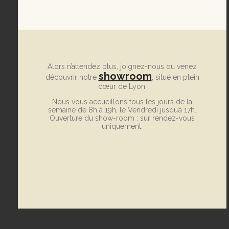
Alors n’attendez plus, joignez-nous ou venez
showroom
découvrir notre
, situé en plein
cœur de Lyon.
Nous vous accueillons tous les jours de la
semaine de 8h à 19h, le Vendredi jusqu’à 17h.
Ouverture du show-room : sur rendez-vous
uniquement.