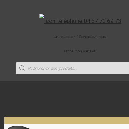
04 37 70 69 73
Une question ? Contactez-nous !
(appel non surtaxé)
Recherche
de
produits