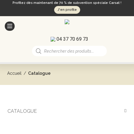
Profitez dès maintenant de 70 % de subvention spéciale Carsat !
J'en profite
04 37 70 69 73
Recherche
de
produits
Accueil
/
Catalogue
CATALOGUE
CATALOGUE