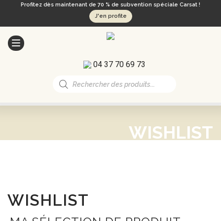
Profitez dès maintenant de 70 % de subvention spéciale Carsat !
J'en profite
04 37 70 69 73
Recherche
de
produits
WISHLIST
WISHLIST