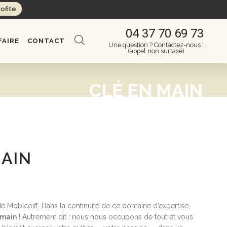
rofite
04 37 70 69 73
FAIRE
CONTACT
Une question ? Contactez-nous !
(appel non surtaxé)
CLÉ EN MAIN
MAIN
 de Mobicoiff. Dans la continuité de ce domaine d’expertise,
 main
! Autrement dit : nous nous occupons de tout et vous