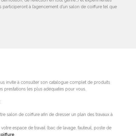
de démolition, de réfection en tout genre…) et expérimentés
s participeront à l’agencement d’un salon de coiffure tel que
ous invite à consulter son catalogue complet de produits
es prestations les plus adéquates pour vous.
:
e salon de coiffure afin de dresser un plan des travaux à
votre espace de travail (bac de lavage, fauteuil, poste de
oiffure
.