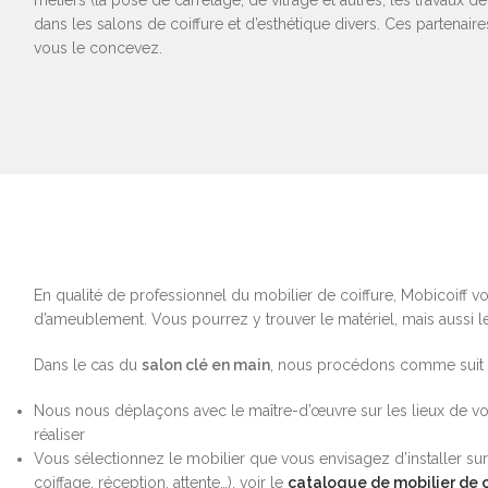
métiers (la pose de carrelage, de vitrage et autres, les travaux 
dans les salons de coiffure et d’esthétique divers. Ces partenaire
vous le concevez.
En qualité de professionnel du mobilier de coiffure, Mobicoiff v
d’ameublement. Vous pourrez y trouver le matériel, mais aussi l
Dans le cas du
salon clé en main
, nous procédons comme suit 
Nous nous déplaçons avec le maître-d’œuvre sur les lieux de votr
réaliser
Vous sélectionnez le mobilier que vous envisagez d’installer sur 
coiffage, réception, attente…), voir le
catalogue de mobilier de c