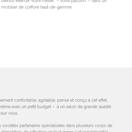
 bientôt exercer votre métier – votre passion – dans un
un mobilier de coiffure haut-de-gamme.
nnement confortable, agréable, pensé et conçu à cet effet,
même avec un petit budget – à un salon de grande qualité
pour vous.
es sociétés partenaires spécialisées dans plusieurs corps de