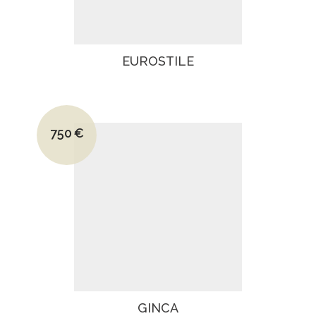
EUROSTILE
Le prix initial était : 1040€.
750
€
Le prix actuel est : 750€.
GINCA