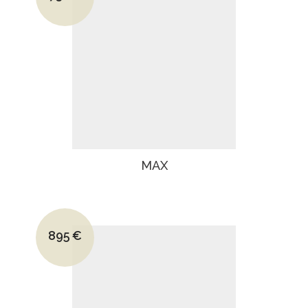
Le prix actuel est : 730€.
MAX
Le prix initial était : 1195€.
895
€
Le prix actuel est : 895€.