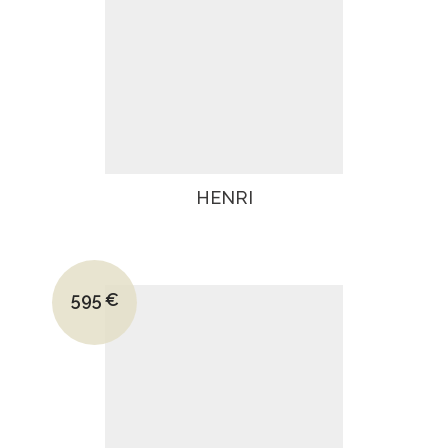
HENRI
Le prix initial était : 830€.
595
€
Le prix actuel est : 595€.