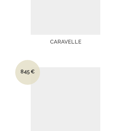
CARAVELLE
Le prix initial était : 1130€.
845
€
Le prix actuel est : 845€.