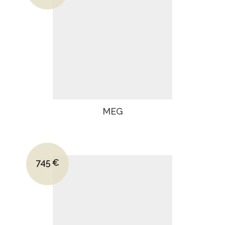
Le prix actuel est : 430€.
MEG
Le prix initial était : 890€.
745
€
Le prix actuel est : 745€.