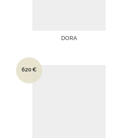
DORA
Le prix initial était : 960€.
620
€
Le prix actuel est : 620€.