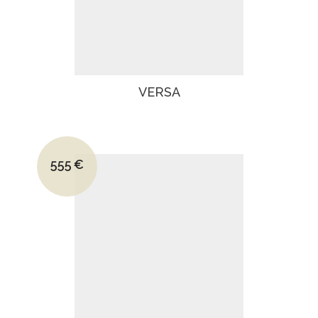
VERSA
Le prix initial était : 790€.
555
€
Le prix actuel est : 555€.