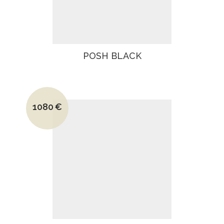
POSH BLACK
Le prix initial était : 1440€.
1080
€
Le prix actuel est : 1080€.