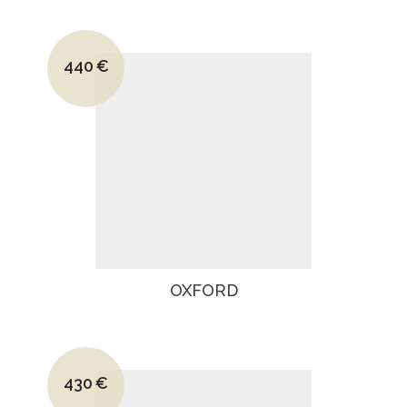
Le prix initial était : 690€.
440
€
Le prix actuel est : 440€.
OXFORD
Le prix initial était : 680€.
430
€