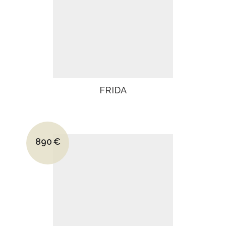
FRIDA
Le prix initial était : 1390€.
890
€
Le prix actuel est : 890€.