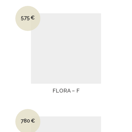
Le prix initial était : 830€.
575
€
Le prix actuel est : 575€.
FLORA – F
Le prix initial était : 1130€.
780
€
Le prix actuel est : 780€.