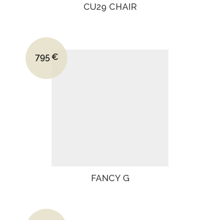
CU29 CHAIR
Le prix initial était : 1220€.
795
€
Le prix actuel est : 795€.
FANCY G
Le prix initial était : 1270€.