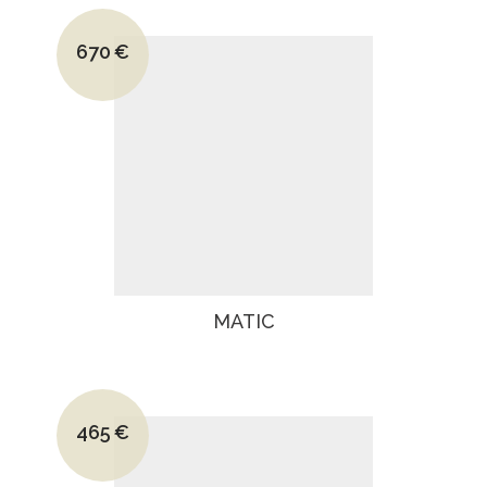
Le prix initial était : 940€.
670
€
Le prix actuel est : 670€.
MATIC
Le prix initial était : 640€.
465
€
Le prix actuel est : 465€.