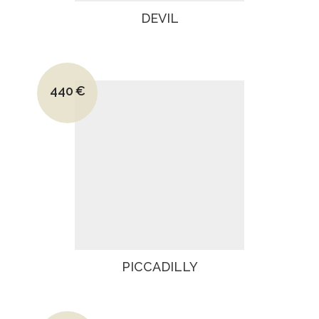
DEVIL
Le prix initial était : 690€.
440
€
Le prix actuel est : 440€.
PICCADILLY