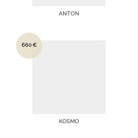
ANTON
Le prix initial était : 950€.
660
€
Le prix actuel est : 660€.
KOSMO