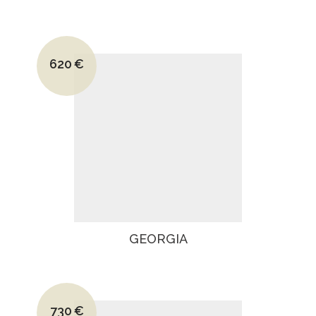
Le prix initial était : 865€.
620
€
Le prix actuel est : 620€.
GEORGIA
Le prix initial était : 1045€.
730
€