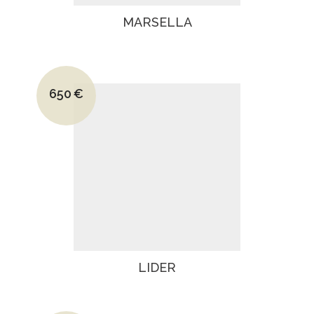
MARSELLA
Le prix initial était : 950€.
650
€
Le prix actuel est : 650€.
LIDER