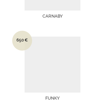
CARNABY
Le prix initial était : 1020€.
650
€
Le prix actuel est : 650€.
FUNKY