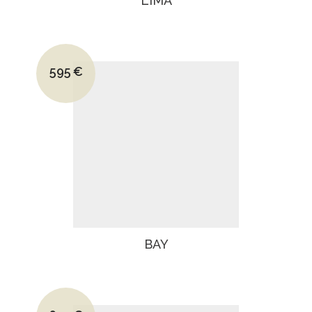
LIMA
Le prix initial était : 795€.
595
€
Le prix actuel est : 595€.
BAY
Le prix initial était : 925€.