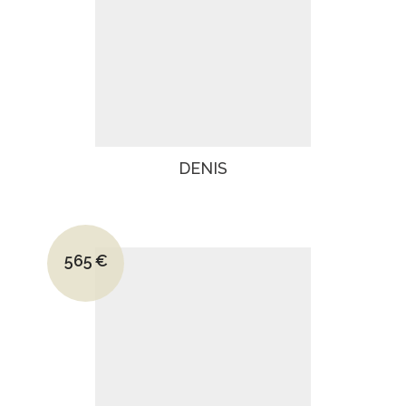
DENIS
Le prix initial était : 800€.
565
€
Le prix actuel est : 565€.