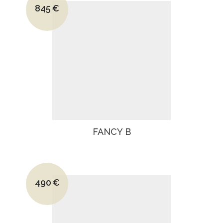
845
€
Le prix actuel est : 845€.
FANCY B
Le prix initial était : 790€.
490
€
Le prix actuel est : 490€.