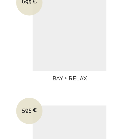
695
€
Le prix actuel est : 695€.
BAY + RELAX
Le prix initial était : 830€.
595
€
Le prix actuel est : 595€.