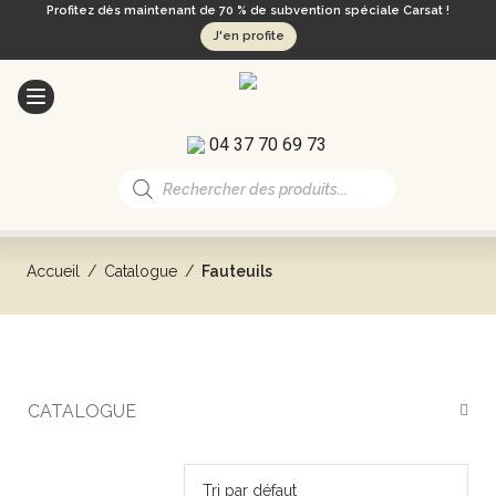
Profitez dès maintenant de 70 % de subvention spéciale Carsat !
J'en profite
04 37 70 69 73
Recherche
de
produits
Accueil
/
Catalogue
/
Fauteuils
FAUTEUILS
CATALOGUE