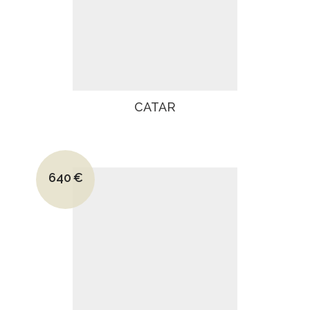
CATAR
Le prix initial était : 910€.
640
€
Le prix actuel est : 640€.