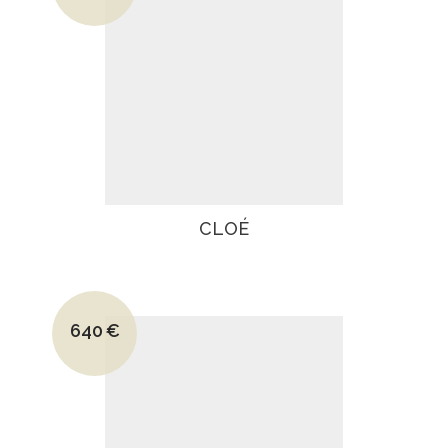
Le prix actuel est : 660€.
CLOÉ
Le prix initial était : 945€.
640
€
Le prix actuel est : 640€.