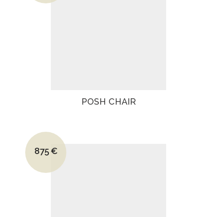
POSH CHAIR
Le prix initial était : 1350€.
875
€
Le prix actuel est : 875€.