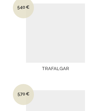
Le prix initial était : 850€.
540
€
Le prix actuel est : 540€.
TRAFALGAR
Le prix initial était : 890€.
570
€
Le prix actuel est : 570€.