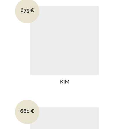
Le prix initial était : 945€.
675
€
Le prix actuel est : 675€.
KIM
Le prix initial était : 925€.
660
€
Le prix actuel est : 660€.