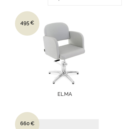
Le prix initial était : 700€.
495
€
Le prix actuel est : 495€.
ELMA
Le prix initial était : 915€.
660
€