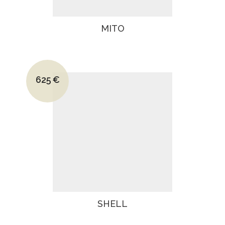
MITO
Le prix initial était : 895€.
625
€
Le prix actuel est : 625€.
SHELL