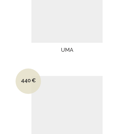
UMA
Le prix initial était : 690€.
440
€
Le prix actuel est : 440€.