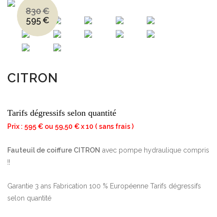
830
€
595
€
Le
Le
prix
prix
initial
actuel
était :
est :
830€.
595€.
CITRON
Tarifs dégressifs selon quantité
Prix : 595 € ou 59,50 € x 10 ( sans frais )
Fauteuil de coiffure CITRON
avec pompe hydraulique compris
!!
Garantie 3 ans Fabrication 100 % Européenne Tarifs dégressifs
selon quantité