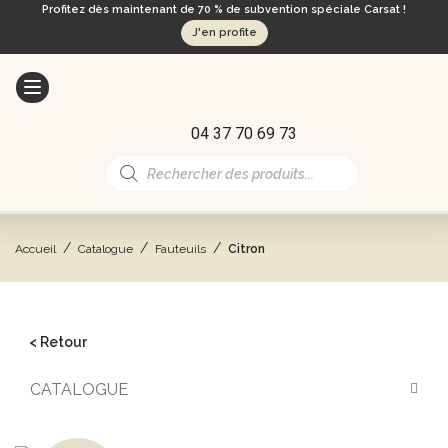
Profitez dès maintenant de 70 % de subvention spéciale Carsat !
J'en profite
04 37 70 69 73
Recherche
de
produits
/
/
/
Accueil
Catalogue
Fauteuils
Citron
< Retour
CATALOGUE