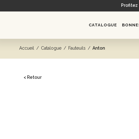
Profitez
CATALOGUE
BONNES
Accueil
/
Catalogue
/
Fauteuils
/
Anton
< Retour
CATALOGUE
Head spa
Bacs de lavage
Fauteuils
Postes de coiffage