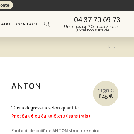
rofite
04 37 70 69 73
FAIRE
CONTACT
Une question ? Contactez-nous !
(appel non surtaxé)
ANTON
1130
€
845
€
Le
Le
prix
prix
initial
actuel
Tarifs dégressifs selon quantité
était :
est :
1130€.
845€.
Prix : 845 € ou 84,50 € x 10 ( sans frais )
Fauteuil de coiffure ANTON structure noire