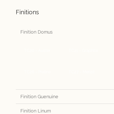
Finitions
Finition Domus
TC20 - Auster
TC21 - Graphite
TC26 - Praline
TC27 - Merlot
Finition Guenuine
Finition Linum