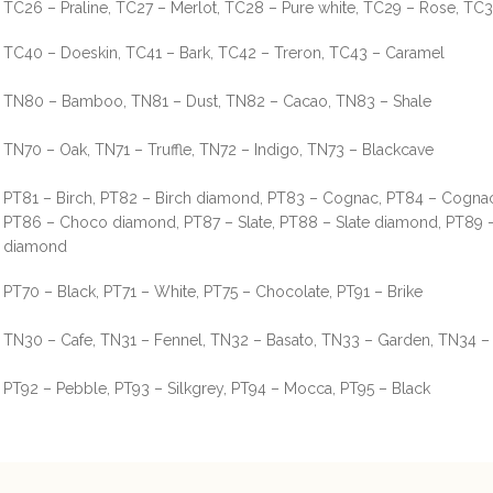
TC26 – Praline, TC27 – Merlot, TC28 – Pure white, TC29 – Rose, TC3
TC40 – Doeskin, TC41 – Bark, TC42 – Treron, TC43 – Caramel
TN80 – Bamboo, TN81 – Dust, TN82 – Cacao, TN83 – Shale
TN70 – Oak, TN71 – Truffle, TN72 – Indigo, TN73 – Blackcave
PT81 – Birch, PT82 – Birch diamond, PT83 – Cognac, PT84 – Cogna
PT86 – Choco diamond, PT87 – Slate, PT88 – Slate diamond, PT89 –
diamond
PT70 – Black, PT71 – White, PT75 – Chocolate, PT91 – Brike
TN30 – Cafe, TN31 – Fennel, TN32 – Basato, TN33 – Garden, TN34 –
PT92 – Pebble, PT93 – Silkgrey, PT94 – Mocca, PT95 – Black