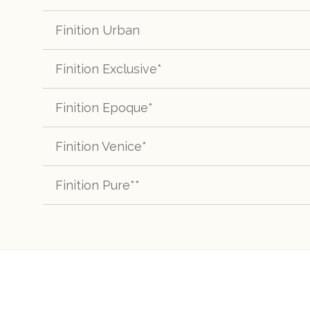
TC40 - Doeskin
TC41 - Bark
Finition Urban
TN80 - Bamboo
TN81 - Dust
Finition Exclusive*
TN70 - Oak
TN71 - Truffle
Finition Epoque*
PT81 - Birch
PT82 - Birch
diamond
Finition Venice*
PT70 - Black
PT71 - White
PT87 - Slate
PT88 - Slate
Finition Pure**
TN30 - Cafe
TN31 - Fennel
diamond
PT92 - Pebble
PT93 - Silkgrey