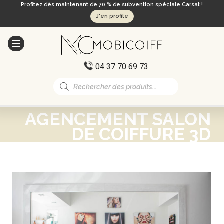
Profitez dès maintenant de 70 % de subvention spéciale Carsat !
J'en profite
04 37 70 69 73
Recherche
de
produits
AGENCEMENT SALON
DE COIFFURE 3D