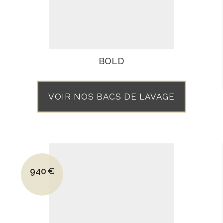
BOLD
VOIR NOS BACS DE LAVAGE
Le prix initial était : 1375€.
940
€
Le prix actuel est : 940€.