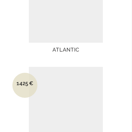
ATLANTIC
Le prix initial était : 1765€.
1425
€
Le prix actuel est : 1425€.