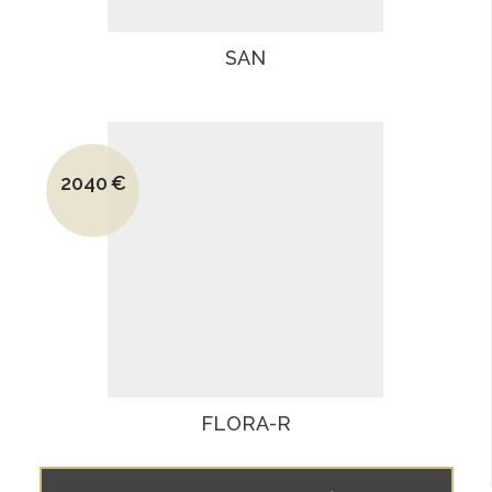
SAN
Le prix initial était : 2980€.
2040
€
Le prix actuel est : 2040€.
FLORA-R