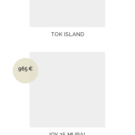
TOK ISLAND
Le prix initial était : 1330€.
965
€
Le prix actuel est : 965€.
JOY 2S MURAL