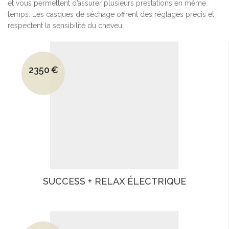
et vous permettent d’assurer plusieurs prestations en même
temps. Les casques de séchage offrent des réglages précis et
respectent la sensibilité du cheveu.
Le prix initial était : 3320€.
2350
€
Le prix actuel est : 2350€.
SUCCESS + RELAX ÉLECTRIQUE
Le prix initial était : 2550€.