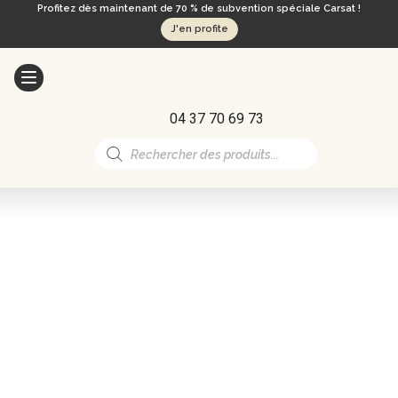
Profitez dès maintenant de 70 % de subvention spéciale Carsat !
J'en profite
04 37 70 69 73
Recherche
de
produits