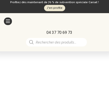
Profitez dès maintenant de 70 % de subvention spéciale Carsat !
J'en profite
04 37 70 69 73
Recherche
de
produits