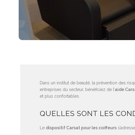
Dans un institut de beauté, la prévention des risq
entreprises du secteur, bénéficiez de l’
aide Cars
et plus confortables.
QUELLES SONT LES COND
Le
dispositif Carsat pour les coiffeurs
s’adresse