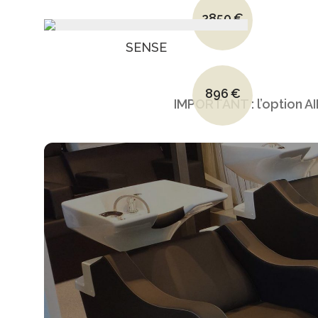
Le prix initial était : 
2850
€
Le prix actuel est : 
SENSE
Le prix initial était : 
896
€
IMPORTANT : l’option 
Le prix actuel est : 