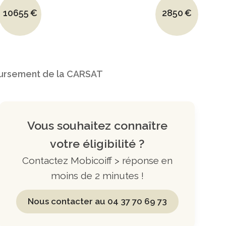
Le prix initial était : 13960€.
Le prix initial é
10655
€
2850
€
Le prix actuel est : 10655€.
Le prix actuel 
oursement de la CARSAT
Vous souhaitez connaître
votre éligibilité ?
Contactez Mobicoiff > réponse en
moins de 2 minutes !
Nous contacter au 04 37 70 69 73