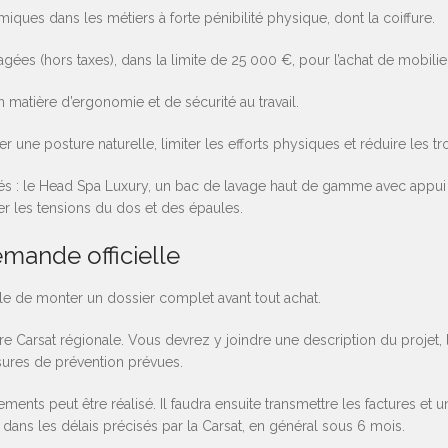
iques dans les métiers à forte pénibilité physique, dont la coiffure.
gées (hors taxes), dans la limite de 25 000 €, pour l’achat de mobili
n matière d’ergonomie et de sécurité au travail.
er une posture naturelle, limiter les efforts physiques et réduire les 
és : le Head Spa Luxury, un bac de lavage haut de gamme avec appui c
 les tensions du dos et des épaules.
mande officielle
able de monter un dossier complet avant tout achat.
tre Carsat régionale. Vous devrez y joindre une description du projet,
sures de prévention prévues.
ents peut être réalisé. Il faudra ensuite transmettre les factures et 
 dans les délais précisés par la Carsat, en général sous 6 mois.