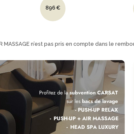
3390€.
Le prix initial était : 1390€.
896
€
2850€.
Le prix actuel est : 896€.
1390€.
AIR MASSAGE n’est pas pris en compte dans le remb
896€.