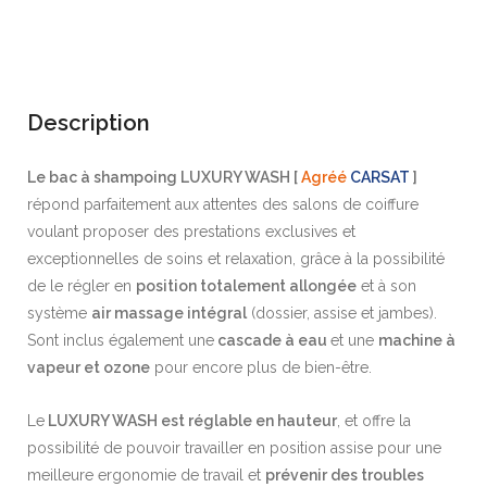
674
Pacifico
Tabacco
Description
1459 - Marmo
265
Le bac à shampoing
LUXURY WASH [
Agréé
CARSAT
]
répond parfaitement aux attentes des salons de coiffure
voulant proposer des prestations exclusives et
exceptionnelles de soins et relaxation, grâce à la possibilité
568
1451
de le régler en
position totalement allongée
et à son
système
air massage
intégral
(dossier, assise et jambes).
Sont inclus également une
cascade à eau
et une
machine à
559
871
vapeur et ozone
pour encore plus de bien-être.
Le
LUXURY WASH est réglable en hauteur
, et offre la
674 -
656
possibilité de pouvoir travailler en position assise pour une
meilleure ergonomie de travail et
prévenir des troubles
Eucalipto