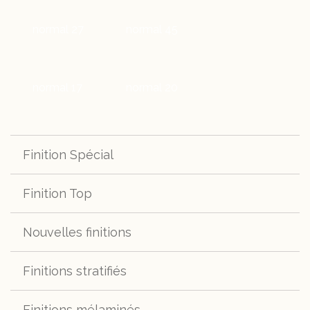
normal 27
normal 45
normal 17
normal 20
Finition Spécial
Finition Top
spécial s280
Nouvelles finitions
top 400
top H661
Finitions stratifiés
Cocoa
Darkmoss
top h664
top h670
Finitions mélaminés