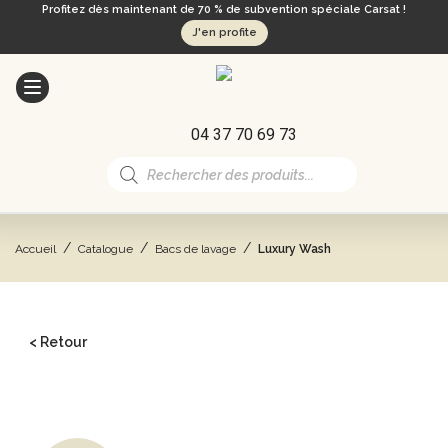
Profitez dès maintenant de 70 % de subvention spéciale Carsat !
J'en profite
04 37 70 69 73
Recherche
de
produits
/
/
/
Accueil
Catalogue
Bacs de lavage
Luxury Wash
< Retour
CATALOGUE