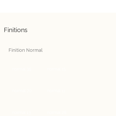
Finitions
Finition Normal
normal 35
normal 15
normal 70
normal 11
normal 13
normal 28