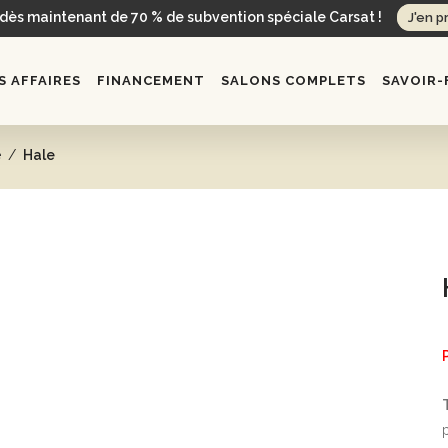
 dès maintenant de 70 % de subvention spéciale Carsat !
J'en p
 AFFAIRES
FINANCEMENT
SALONS COMPLETS
SAVOIR-
e
/
Hale