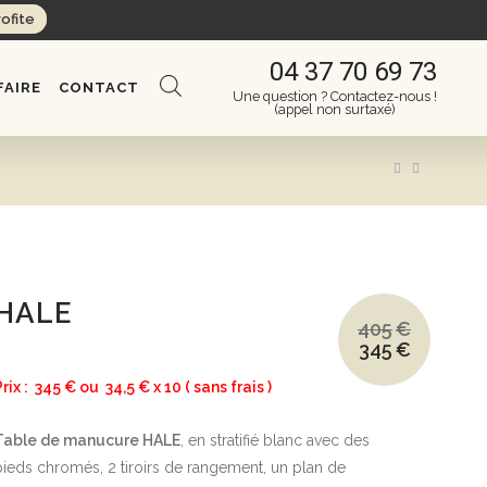
rofite
04 37 70 69 73
FAIRE
CONTACT
Une question ? Contactez-nous !
(appel non surtaxé)
HALE
405
€
345
€
Le
Le
prix
prix
initial
actuel
Prix : 345 € ou 34,5 € x 10 ( sans frais )
était :
est :
405€.
345€.
Table de manucure HALE
, en stratifié blanc avec des
pieds chromés, 2 tiroirs de rangement, un plan de