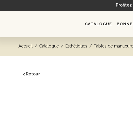
Profitez
CATALOGUE
BONNES
Accueil
/
Catalogue
/
Esthétiques
/
Tables de manucur
< Retour
CATALOGUE
Head spa
Bacs de lavage
Fauteuils
Postes de coiffage