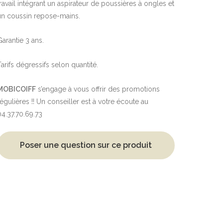
travail intégrant un aspirateur de poussières à ongles et
un coussin repose-mains.
Garantie 3 ans.
Tarifs dégressifs selon quantité.
MOBICOIFF
s’engage à vous offrir des promotions
régulières !! Un conseiller est à votre écoute au
04.37.70.69.73
Poser une question sur ce produit