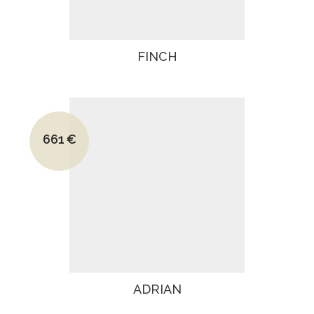
FINCH
Le prix initial était : 1294€.
661
€
Le prix actuel est : 661€.
ADRIAN