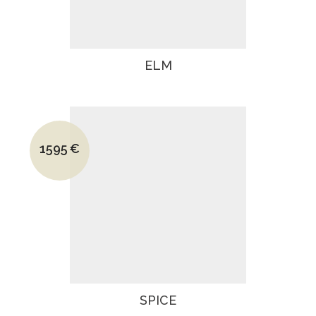
ELM
Le prix initial était : 2410€.
1595
€
Le prix actuel est : 1595€.
SPICE