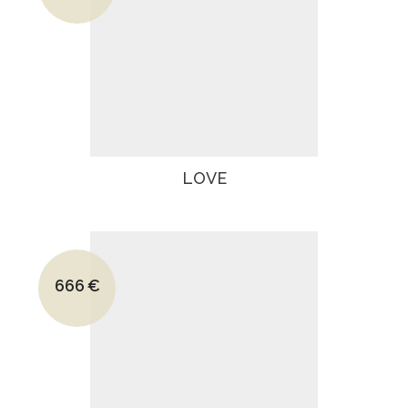
Le prix actuel est : 3480€.
LOVE
Le prix initial était : 1266€.
666
€
Le prix actuel est : 666€.