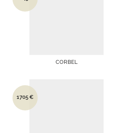
Le prix actuel est : 1245€.
CORBEL
Le prix initial était : 2505€.
1705
€
Le prix actuel est : 1705€.