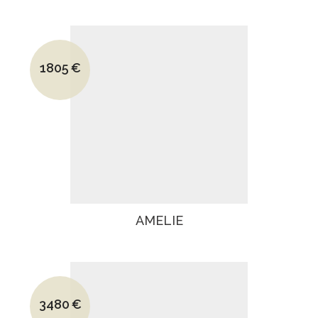
Le prix initial était : 2470€.
1805
€
Le prix actuel est : 1805€.
AMELIE
Le prix initial était : 5200€.
3480
€