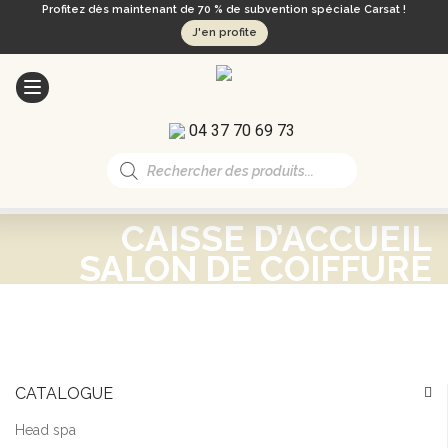
Profitez dès maintenant de 70 % de subvention spéciale Carsat !
J'en profite
04 37 70 69 73
Recherche
de
produits
CAISSE D’ACCUEIL
SALON DE COIFFURE
CATALOGUE
Head spa