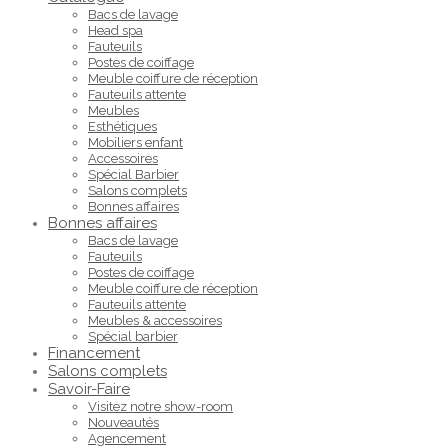
Bacs de lavage
Head spa
Fauteuils
Postes de coiffage
Meuble coiffure de réception
Fauteuils attente
Meubles
Esthétiques
Mobiliers enfant
Accessoires
Spécial Barbier
Salons complets
Bonnes affaires
Bonnes affaires
Bacs de lavage
Fauteuils
Postes de coiffage
Meuble coiffure de réception
Fauteuils attente
Meubles & accessoires
Spécial barbier
Financement
Salons complets
Savoir-Faire
Visitez notre show-room
Nouveautés
Agencement