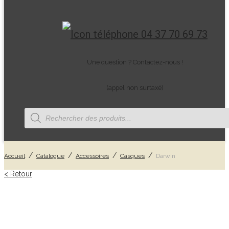
04 37 70 69 73
Une question ? Contactez-nous !
(appel non surtaxé)
Recherche
de
produits
/
/
/
/
Accueil
Catalogue
Accessoires
Casques
Darwin
< Retour
CATALOGUE
Tout
Head spa