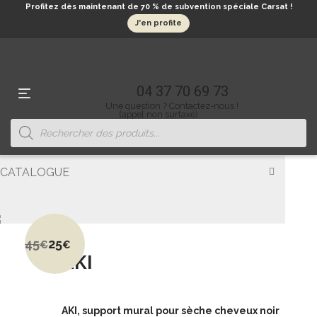
Profitez dès maintenant de 70 % de subvention spéciale Carsat !
J'en profite
04 37 70 69 73
Une question ? Contactez-nous !
/
/
/
/
Accueil
Catalogue
Accessoires
Porte séchoirs
Aki
(appel non surtaxé)
Recherche
de
produits
< Retour
CATALOGUE
Tout
Head spa
Bacs de lavage
45
25
€
€
Le
Le
AKI
prix
prix
Fauteuils
initial
actuel
était :
est :
Postes de coiffage
45€.
25€.
Meuble coiffure de réception
AKI, support mural pour sèche cheveux noir