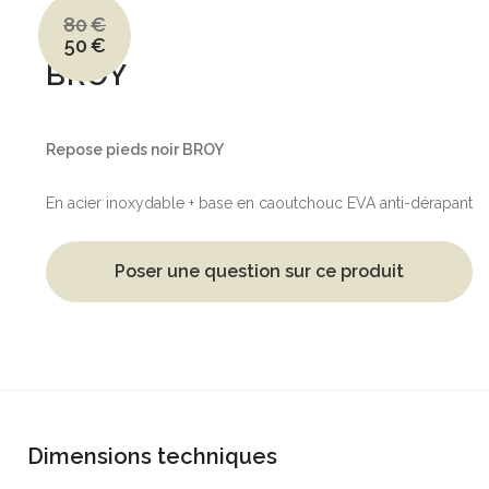
80
€
50
€
Le
Le
prix
prix
BROY
initial
actuel
était :
est :
80€.
50€.
Repose pieds noir BROY
En acier inoxydable + base en caoutchouc EVA anti-dérapant
Poser une question sur ce produit
Dimensions techniques