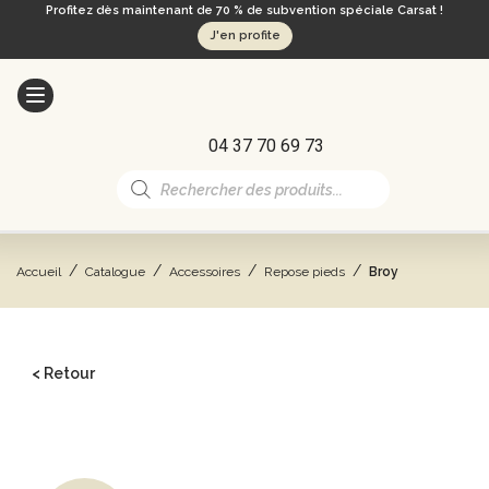
Profitez dès maintenant de 70 % de subvention spéciale Carsat !
J'en profite
04 37 70 69 73
Recherche
de
produits
/
/
/
/
Accueil
Catalogue
Accessoires
Repose pieds
Broy
< Retour
CATALOGUE