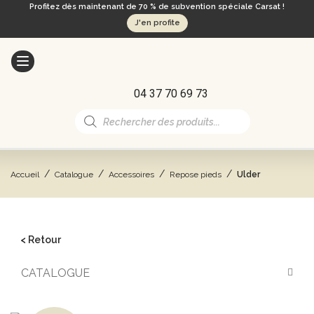
Profitez dès maintenant de 70 % de subvention spéciale Carsat !
J'en profite
04 37 70 69 73
Recherche
de
produits
/
/
/
/
Accueil
Catalogue
Accessoires
Repose pieds
Ulder
< Retour
CATALOGUE