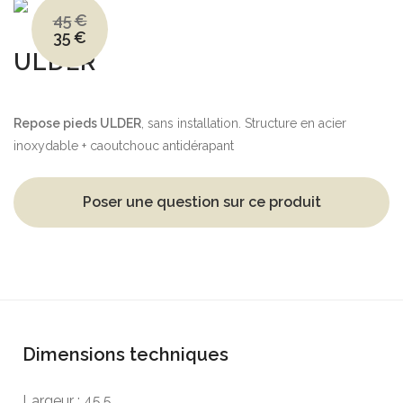
45
€
35
€
Le
Le
prix
prix
ULDER
initial
actuel
était :
est :
45€.
35€.
Repose pieds ULDER
, sans installation. Structure en acier
inoxydable + caoutchouc antidérapant
Poser une question sur ce produit
Dimensions techniques
Largeur : 45,5