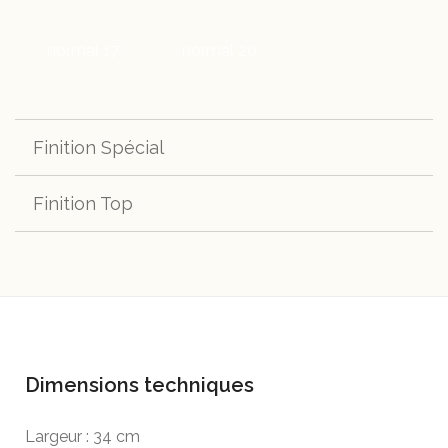
normal 17
normal 20
Finition Spécial
Finition Top
spécial s280
top 400
top H661
top h664
top h670
Dimensions techniques
Largeur : 34 cm
top g502
top h702