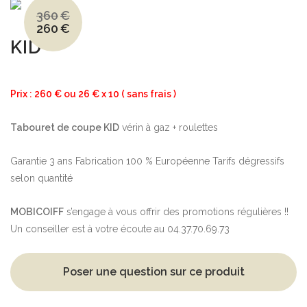
360
€
260
€
Le
Le
prix
prix
KID
initial
actuel
était :
est :
360€.
260€.
Prix : 260 € ou 26 € x 10 ( sans frais )
Tabouret de coupe KID
vérin à gaz + roulettes
Garantie 3 ans Fabrication 100 % Européenne Tarifs dégressifs
selon quantité
MOBICOIFF
s’engage à vous offrir des promotions régulières !!
Un conseiller est à votre écoute au 04.37.70.69.73
Poser une question sur ce produit