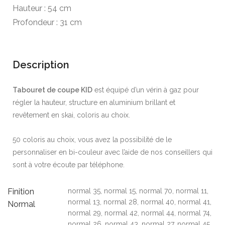
Hauteur : 54 cm
Profondeur : 31 cm
top h703
top h704
Description
top h705
top h668
Tabouret de coupe KID
est équipé d’un vérin à gaz pour
régler la hauteur, structure en aluminium brillant et
revêtement en skai, coloris au choix.
top h667
top h669
50 coloris au choix, vous avez la possibilité de le
personnaliser en bi-couleur avec l’aide de nos conseillers qui
sont à votre écoute par téléphone.
Finition
normal 35, normal 15, normal 70, normal 11,
normal 13, normal 28, normal 40, normal 41,
Normal
normal 29, normal 42, normal 44, normal 74,
normal 26, normal 43, normal 27, normal 45,