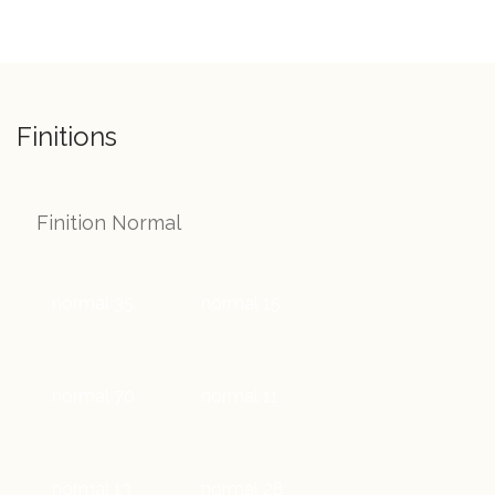
Finitions
Finition Normal
normal 35
normal 15
normal 70
normal 11
normal 13
normal 28