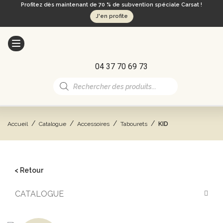
Profitez dès maintenant de 70 % de subvention spéciale Carsat !
J'en profite
04 37 70 69 73
Recherche
de
produits
/
/
/
/
Accueil
Catalogue
Accessoires
Tabourets
KID
< Retour
CATALOGUE