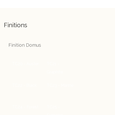
Finitions
Finition Domus
TC20 - Auster
TC21 -
Graphite
TC22 - Black
TC23 - Marine
TC24 - Forest
TC25 -