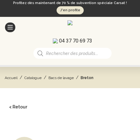
Profitez dès maintenant de 70 % de subvention spéciale Carsat !
J'en profite
04 37 70 69 73
Recherche
de
produits
/
/
/
Accueil
Catalogue
Bacs de lavage
Breton
< Retour
CATALOGUE