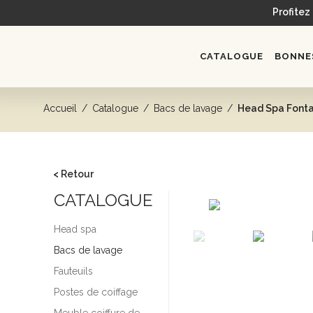
Profitez
CATALOGUE
BONNES
Accueil
/
Catalogue
/
Bacs de lavage
/
Head Spa Fonta
< Retour
CATALOGUE
Head spa
Bacs de lavage
Fauteuils
Postes de coiffage