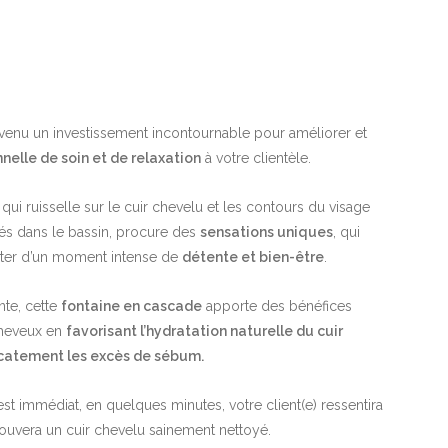
evenu un investissement incontournable pour améliorer et
elle de soin et de relaxation
à votre clientèle.
t qui ruisselle sur le cuir chevelu et les contours du visage
és dans le bassin, procure des
sensations uniques
, qui
fiter d’un moment intense de
détente et bien-être
.
nte, cette
fontaine en cascade
apporte des bénéfices
cheveux en
favorisant l’hydratation naturelle du cuir
icatement les excès de sébum.
st immédiat, en quelques minutes, votre client(e) ressentira
trouvera un cuir chevelu sainement nettoyé.