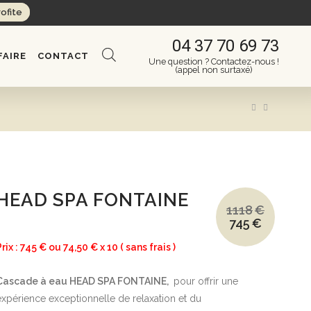
rofite
04 37 70 69 73
FAIRE
CONTACT
Une question ? Contactez-nous !
(appel non surtaxé)
HEAD SPA FONTAINE
1118
€
745
€
Le
Le
prix
prix
initial
actuel
Prix : 745 € ou 74,50 € x 10 ( sans frais )
était :
est :
1118€.
745€.
Cascade à eau HEAD SPA FONTAINE,
pour offrir une
expérience exceptionnelle de relaxation et du