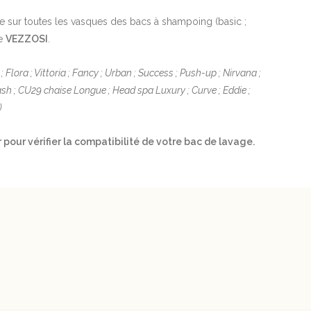
e sur toutes les vasques des bacs à shampoing (basic ;
ue
VEZZOSI
.
; Flora ; Vittoria ; Fancy ; Urban ; Success ; Push-up ; Nirvana ;
wash ; CU29 chaise Longue ; Head spa Luxury ; Curve ; Eddie ;
)
 pour vérifier la compatibilité de votre bac de lavage.