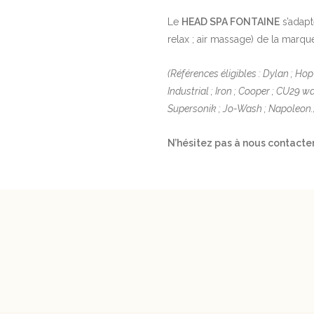
Le
HEAD SPA FONTAINE
s’adapt
relax ; air massage) de la marq
(Références éligibles : Dylan ; Hop 
Industrial ; Iron ; Cooper ; CU29 
Supersonik ; Jo-Wash ; Napoleon.
N’hésitez pas à nous contacter