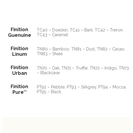
Finition
TC40 – Doeskin, TC41 – Bark, TC42 – Treron,
Guenuine
TC43 – Caramel
Finition
TN80 – Bamboo, TN81 – Dust, TN82 – Cacao,
Linum
TN83 – Shale
Finition
TN70 – Oak, TN71 – Truffle, TN72 – Indigo, TN73
Urban
– Blackcave
Finition
PT92 – Pebble, PT93 – Silkgrey, PT94 – Mocca,
Pure**
PT95 – Black