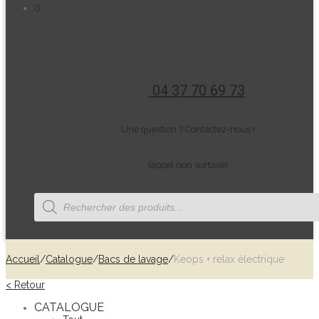
0
04 37 70 69 73
Une question ? Contactez-nous !
(appel non surtaxé)
Recherche
de
produits
Accueil
/
Catalogue
/
Bacs de lavage
/
Keops + relax électrique
< Retour
CATALOGUE