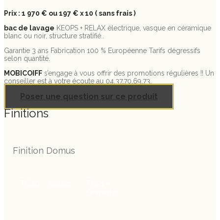
Prix : 1 970 € ou 197 € x 10 ( sans frais )
bac de lavage
KEOPS + RELAX électrique, vasque en céramique
blanc ou noir, structure stratifié..
Garantie 3 ans Fabrication 100 % Européenne Tarifs dégressifs
selon quantité.
MOBICOIFF
s’engage à vous offrir des promotions régulières !! Un
conseiller est à votre écoute au 04.37.70.69.73.
Poser une question sur ce produit
Finitions
Finition Domus
TC20 - Auster
TC21 -
Graphite