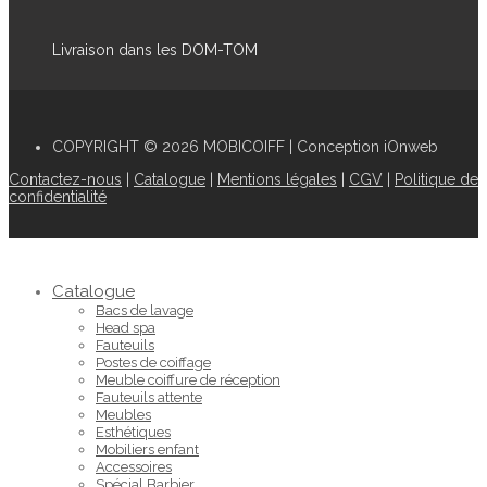
Livraison dans les DOM-TOM
COPYRIGHT © 2026 MOBICOIFF | Conception iOnweb
Contactez-nous
|
Catalogue
|
Mentions légales
|
CGV
|
Politique de
confidentialité
Catalogue
Bacs de lavage
Head spa
Fauteuils
Postes de coiffage
Meuble coiffure de réception
Fauteuils attente
Meubles
Esthétiques
Mobiliers enfant
Accessoires
Spécial Barbier