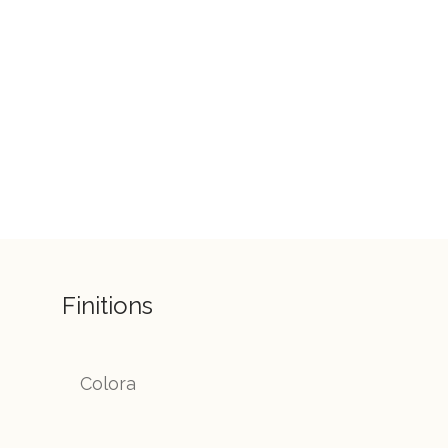
Fauteuils attente
Meubles &
accessoires
Spécial barbier
Ma sélection
Finitions
Colora