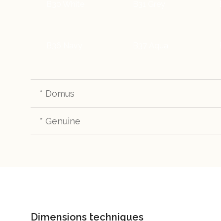
B30 White
B31 Grey
B36 Navy
B37 Aqua
* Domus
* Genuine
TC21 Graphite
TC22 Black
TC40 Doeskin
TC41 Bark
Dimensions techniques