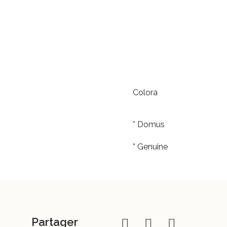
Colora
* Domus
* Genuine
Partager