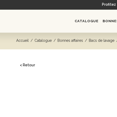
Profitez
CATALOGUE
BONNES
Accueil
/
Catalogue
/
Bonnes affaires
/
Bacs de lavage
< Retour
CATALOGUE
Head spa
Bacs de lavage
Fauteuils
Postes de coiffage