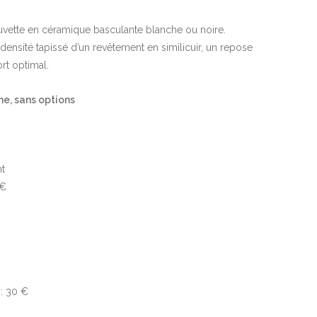
uvette en céramique basculante blanche ou noire.
sité tapissé d’un revêtement en similicuir, un repose
rt optimal.
he, sans options
nt
 €
: 30 €