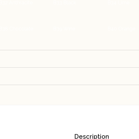
B32 Anthracite
B33 Black
B34 Lime
B38 Chocolate
B39 Wine
B40 Orange
TC25 Sumatra
TC26 Praline
TC42 Treron
TC43 Caramel
Description