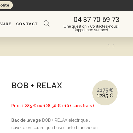
rofite
04 37 70 69 73
FAIRE
CONTACT
Une question ? Contactez-nous !
(appel non surtaxé)
BOB + RELAX
2175
€
1285
€
Le
Le
prix
prix
initial
actuel
Prix : 1 285 € ou 128,50 € x 10 ( sans frais )
était :
est :
2175€.
1285€.
Bac de lavage
BOB + RELAX électrique ,
cuvette en céramique basculante blanche ou