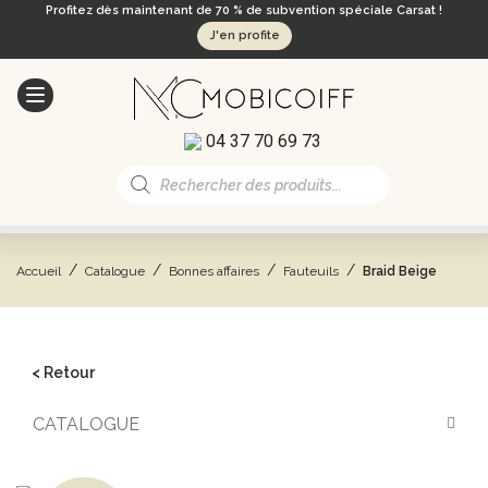
Profitez dès maintenant de 70 % de subvention spéciale Carsat !
J'en profite
04 37 70 69 73
Recherche
de
produits
/
/
/
/
Accueil
Catalogue
Bonnes affaires
Fauteuils
Braid Beige
< Retour
CATALOGUE