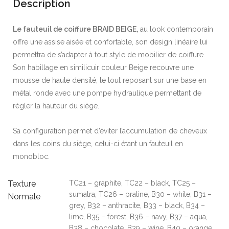
Description
Le fauteuil de coiffure BRAID BEIGE,
au look contemporain
offre une assise aisée et confortable, son design linéaire lui
permettra de s’adapter à tout style de mobilier de coiffure.
Son habillage en similicuir couleur Beige recouvre une
mousse de haute densité, le tout reposant sur une base en
métal ronde avec une pompe hydraulique permettant de
régler la hauteur du siège.
Sa configuration permet d’éviter l’accumulation de cheveux
dans les coins du siège, celui-ci étant un fauteuil en
monobloc.
Texture
TC21 – graphite, TC22 – black, TC25 –
sumatra, TC26 – praline, B30 – white, B31 –
Normale
grey, B32 – anthracite, B33 – black, B34 –
lime, B35 – forest, B36 – navy, B37 – aqua,
B38 – chocolate, B39 – wine, B40 – orange,