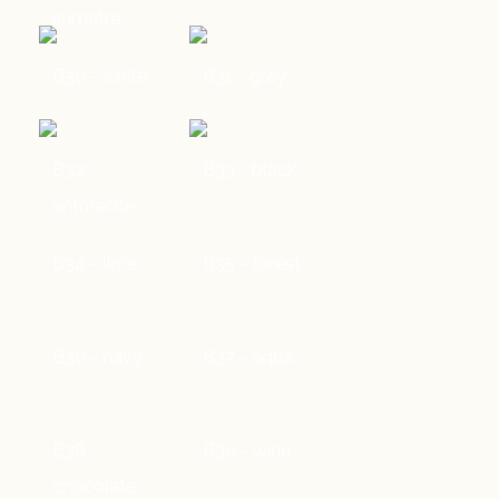
sumatra
B30 - white
B31 - grey
B32 -
B33 - black
anthracite
B34 - lime
B35 - forest
B36 - navy
B37 - aqua
B38 -
B39 - wine
chocolate