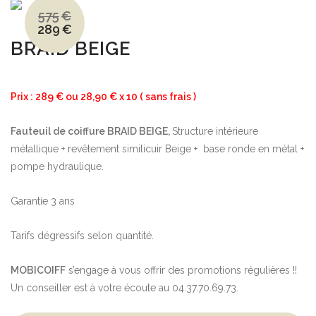
575
€
289
€
Le
Le
prix
prix
BRAID BEIGE
initial
actuel
était :
est :
575€.
289€.
Prix : 289 € ou 28,90 € x 10 ( sans frais )
Fauteuil de coiffure BRAID BEIGE,
Structure intérieure
métallique + revêtement similicuir Beige + base ronde en métal +
pompe hydraulique.
Garantie 3 ans
Tarifs dégressifs selon quantité.
MOBICOIFF
s’engage à vous offrir des promotions régulières !!
Un conseiller est à votre écoute au 04.37.70.69.73.