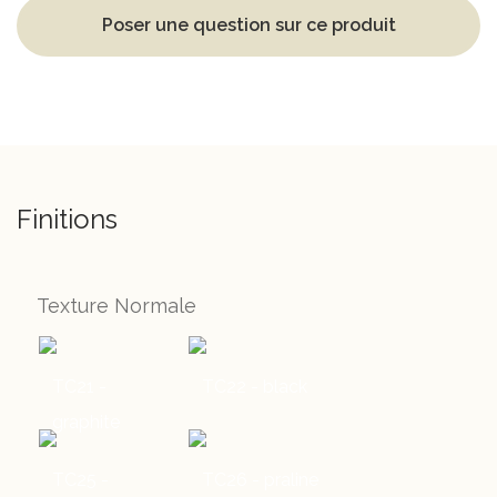
Poser une question sur ce produit
Finitions
Texture Normale
TC21 -
TC22 - black
graphite
TC25 -
TC26 - praline