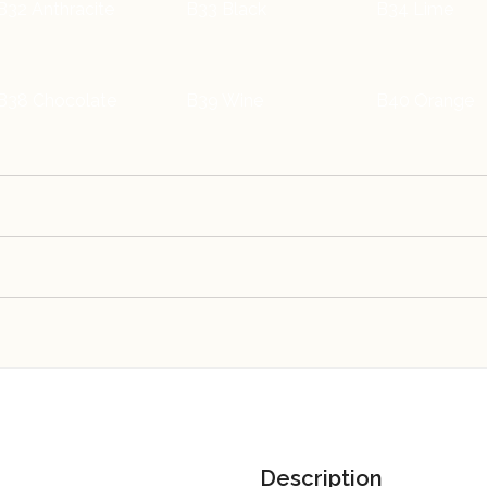
B32 Anthracite
B33 Black
B34 Lime
B38 Chocolate
B39 Wine
B40 Orange
TC25 Sumatra
TC26 Praline
TC42 Treron
TC43 Caramel
Description