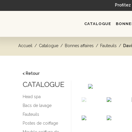
Profitez
CATALOGUE
BONNES
Accueil
/
Catalogue
/
Bonnes affaires
/
Fauteuils
/
Dav
< Retour
CATALOGUE
Head spa
Bacs de lavage
Fauteuils
Postes de coiffage