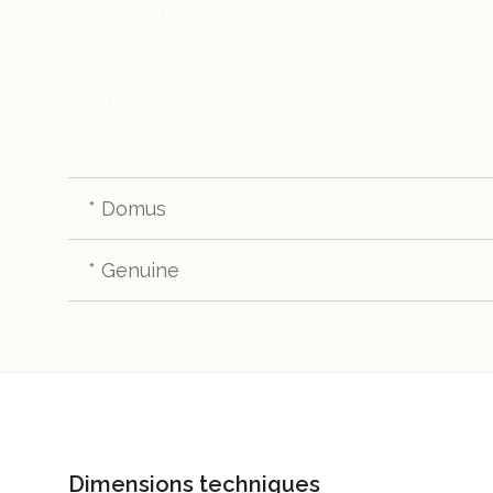
B30 White
B31 Grey
B36 Navy
B37 Aqua
* Domus
* Genuine
TC21 Graphite
TC22 Black
TC40 Doeskin
TC41 Bark
Dimensions techniques