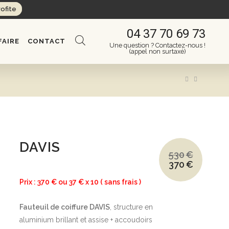
rofite
04 37 70 69 73
FAIRE
CONTACT
Une question ? Contactez-nous !
(appel non surtaxé)
DAVIS
530
€
370
€
Le
Le
prix
prix
initial
actuel
Prix : 370 € ou 37 € x 10 ( sans frais )
était :
est :
530€.
370€.
Fauteuil de coiffure DAVIS
, structure en
aluminium brillant et assise + accoudoirs