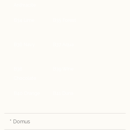
Anthracite
B34 Lime
B35 Forest
B36 Navy
B37 Aqua
B38
B39 Wine
Chocolate
B40 Orange
B41 Duna
* Domus