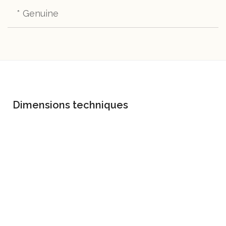
* Genuine
TC21 Graphite
TC22 Black
TC40 Doeskin
TC41 Bark
TC25 Sumatra
TC26 Praline
TC42 Treron
TC43 Caramel
Dimensions techniques