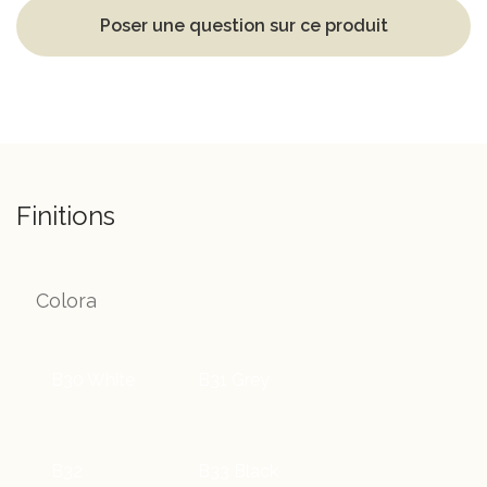
Poser une question sur ce produit
Finitions
Colora
B30 White
B31 Grey
B32
B33 Black