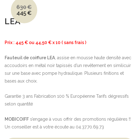
630
€
445
€
Le
Le
prix
prix
LEA
initial
actuel
était :
est :
630€.
445€.
Prix : 445 € ou 44,50 € x 10 ( sans frais )
Fauteuil de coiffure LEA
, assise en mousse haute densité avec
accoudoirs en métal noir tapissés d’un revêtement en similicuir
sur une base avec pompe hydraulique. Plusieurs finitions et
bases aux choix.
Garantie 3 ans Fabrication 100 % Européenne Tarifs dégressifs
selon quantité
MOBICOIFF
s’engage à vous offrir des promotions régulières !!
Un conseiller est à votre écoute au 04.37.70.69.73