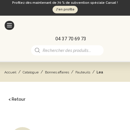
Profitez dès maintenant de 70 % de subvention spéciale Carsat !
J'en profite
04 37 70 69 73
Recherche
de
produits
/
/
/
/
Accueil
Catalogue
Bonnes affaires
Fauteuils
Lea
< Retour
CATALOGUE