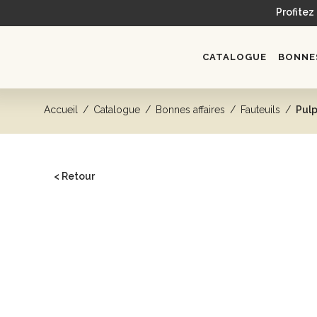
Profitez
CATALOGUE
BONNES
Accueil
/
Catalogue
/
Bonnes affaires
/
Fauteuils
/
Pul
< Retour
CATALOGUE
Head spa
Bacs de lavage
Fauteuils
Postes de coiffage