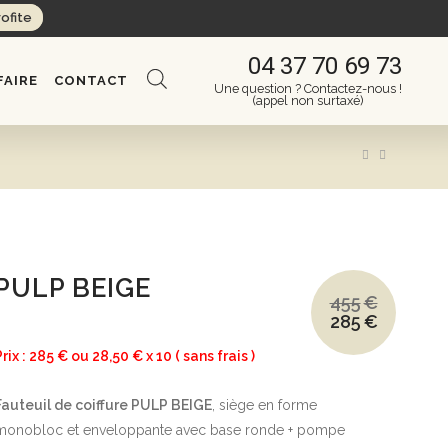
rofite
04 37 70 69 73
FAIRE
CONTACT
Une question ? Contactez-nous !
(appel non surtaxé)
PULP BEIGE
455
€
285
€
Le
Le
prix
prix
initial
actuel
Prix : 285 € ou 28,50 € x 10 ( sans frais )
était :
est :
455€.
285€.
Fauteuil de coiffure PULP BEIGE
, siège en forme
monobloc et enveloppante avec base ronde + pompe