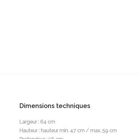
Fauteuils attente
Meubles &
accessoires
Spécial barbier
Ma sélection
Dimensions techniques
Largeur : 64 cm
Hauteur : hauteur min. 47 cm / max. 59 cm