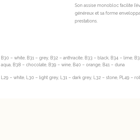
Son assise monobloc facilite l’
généreux et sa forme enveloppan
prestations.
B30 – white, B31 – grey, B32 – anthracite, B33 – black, B34 – lime, B3
aqua, B38 – chocolate, B39 – wine, B40 – orange, B41 – duna
L29 – white, L30 – light grey, L31 – dark grey, L32 – stone, PL49 – ro