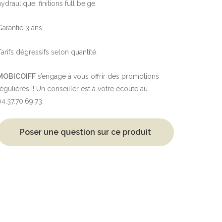
ydraulique, finitions full beige.
Garantie 3 ans
Tarifs dégressifs selon quantité.
MOBICOIFF
s’engage à vous offrir des promotions
régulières !! Un conseiller est à votre écoute au
04.37.70.69.73.
Poser une question sur ce produit