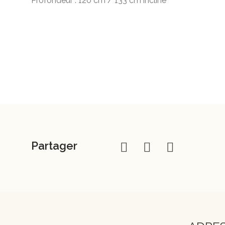
Profondeur : 120 cm / 133 cm incliné
Partager