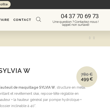
rofite
04 37 70 69 73
FAIRE
CONTACT
Une question ? Contactez-nous !
(appel non surtaxé)
SYLVIA W
780
€
499
€
Le
Le
prix
prix
initial
actuel
Fauteuil de maquillage SYLVIA W
, structure en métal
était :
est :
780€.
499€.
brillant et revêtement skai, repose-tête réglable en
hauteur + la hauteur général par pompe hydrolique +
dossier inclinable à 40°.