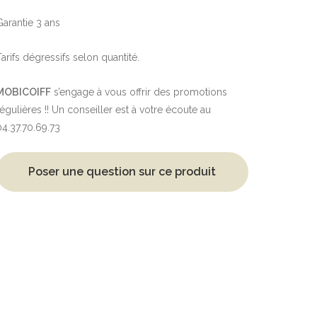
Garantie 3 ans
Tarifs dégressifs selon quantité.
MOBICOIFF
s’engage à vous offrir des promotions
régulières !! Un conseiller est à votre écoute au
04.37.70.69.73
Poser une question sur ce produit