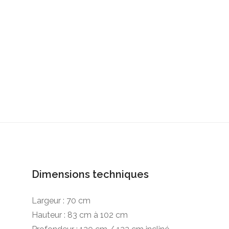
Fauteuils attente
Meubles &
accessoires
Spécial barbier
Ma sélection
Dimensions techniques
Largeur : 70 cm
Hauteur : 83 cm à 102 cm