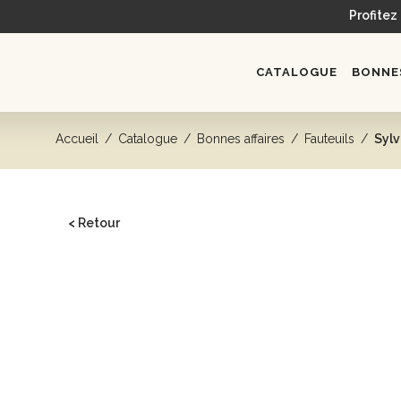
Profitez
CATALOGUE
BONNES
Accueil
/
Catalogue
/
Bonnes affaires
/
Fauteuils
/
Sylv
< Retour
CATALOGUE
Head spa
Bacs de lavage
Fauteuils
Postes de coiffage