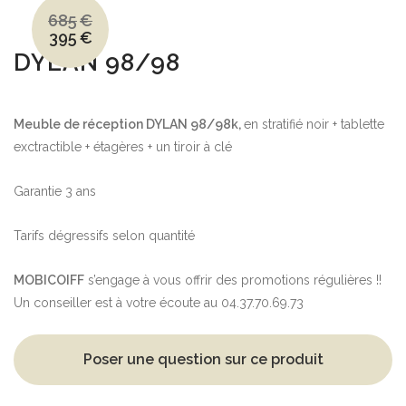
685
€
395
€
Le
Le
prix
prix
DYLAN 98/98
initial
actuel
était :
est :
685€.
395€.
Meuble de réception DYLAN 98/98k,
en stratifié noir + tablette
exctractible + étagères + un tiroir à clé
Garantie 3 ans
Tarifs dégressifs selon quantité
MOBICOIFF
s’engage à vous offrir des promotions régulières !!
Un conseiller est à votre écoute au 04.37.70.69.73
Poser une question sur ce produit