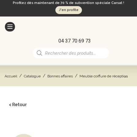
Profitez dès maintenant de 70 % de subvention spéciale Carsat !
J'en profite
04 37 70 69 73
Recherche
de
produits
/
/
/
/
Accueil
Catalogue
Bonnes affaires
Meuble coiffure de réception
D
< Retour
CATALOGUE