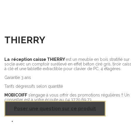
THIERRY
La réception caisse THIERRY
est un meuble en bois stratifié sur
socle avec un comptoir surélevé en effet béton ciré gris, tiroir cais
à clé et une tablette extractible pour clavier de PC, 4 étagères.
Garantie 3 ans
Tarifs dégressifs selon quantité
MOBICOIFF
s’engage à vous offrir des promotions régulières !! Un
conseiller est à votre écoute au 04.37.70.69.73
Poser une question sur ce produit