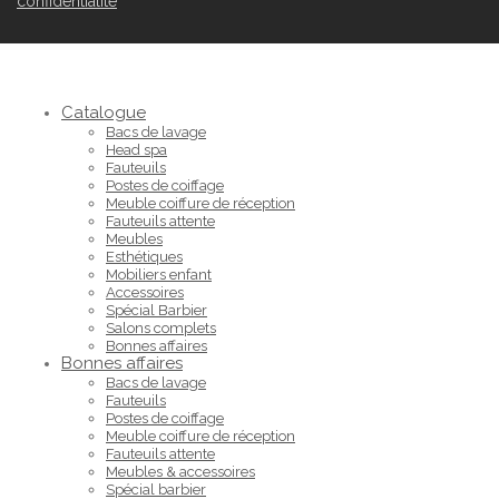
confidentialité
Catalogue
Bacs de lavage
Head spa
Fauteuils
Postes de coiffage
Meuble coiffure de réception
Fauteuils attente
Meubles
Esthétiques
Mobiliers enfant
Accessoires
Spécial Barbier
Salons complets
Bonnes affaires
Bonnes affaires
Bacs de lavage
Fauteuils
Postes de coiffage
Meuble coiffure de réception
Fauteuils attente
Meubles & accessoires
Spécial barbier