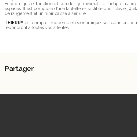
Économique et fonctionnel son design minimaliste s’adaptera aux 
espaces. Il est composé d’une tablette extractible pour clavier, 4 é
de rangement et un tiroir caisse à serrure.
THIERRY
est complet, moderne et économique, ses caractéristiq
répondront à toutes vos attentes.
Partager