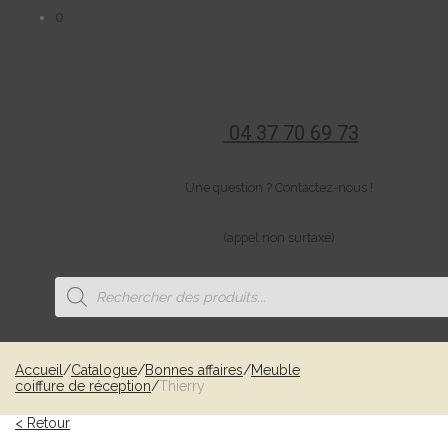
0
04 37 70 69 73
Une question ? Contactez-nous !
(appel non surtaxé)
Recherche
de
produits
Accueil
/
Catalogue
/
Bonnes affaires
/
Meuble
coiffure de réception
/
Thierry
< Retour