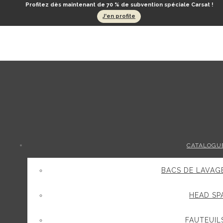
Profitez dès maintenant de 70 % de subvention spéciale Carsat !
J'en profite
CATALOGU
BACS DE LAVAG
HEAD SP
FAUTEUIL