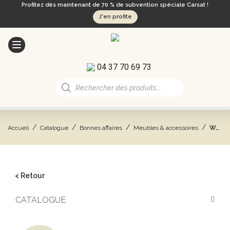
Profitez dès maintenant de 70 % de subvention spéciale Carsat !
J'en profite
04 37 70 69 73
Recherche
de
produits
/
/
/
/
Accueil
Catalogue
Bonnes affaires
Meubles & accessoires
Wally
< Retour
CATALOGUE