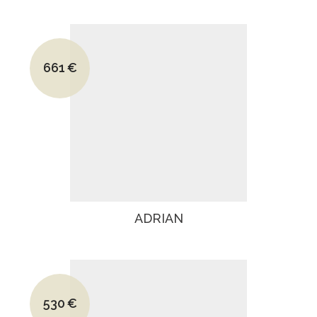
Le prix initial était : 1294€.
661
€
Le prix actuel est : 661€.
ADRIAN
Le prix initial était : 760€.
530
€