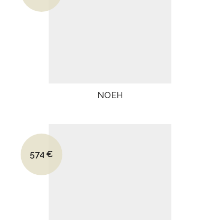
Le prix actuel est : 530€.
NOEH
Le prix initial était : 894€.
574
€
Le prix actuel est : 574€.