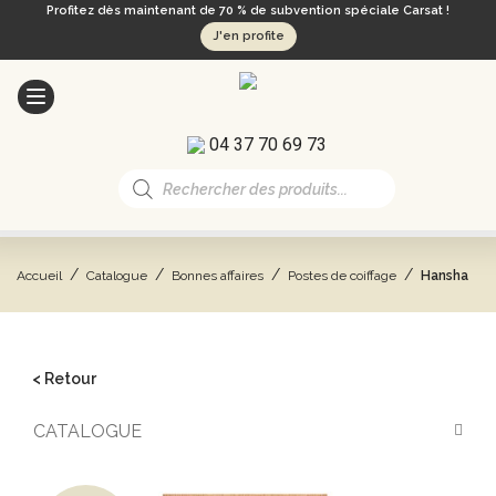
Profitez dès maintenant de 70 % de subvention spéciale Carsat !
J'en profite
04 37 70 69 73
Recherche
de
produits
/
/
/
/
Accueil
Catalogue
Bonnes affaires
Postes de coiffage
Hansha
< Retour
CATALOGUE