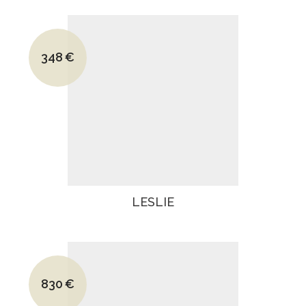
Le prix initial était : 595€.
348
€
Le prix actuel est : 348€.
LESLIE
Le prix initial était : 1295€.
830
€