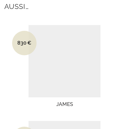
AUSSI…
Le prix initial était : 1295€.
830
€
Le prix actuel est : 830€.
JAMES