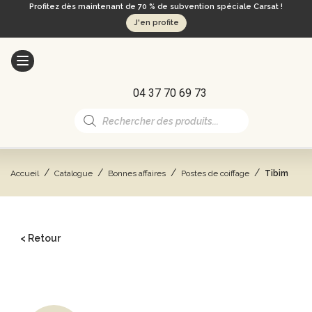
Profitez dès maintenant de 70 % de subvention spéciale Carsat !
J'en profite
04 37 70 69 73
Recherche
de
produits
/
/
/
/
Accueil
Catalogue
Bonnes affaires
Postes de coiffage
Tibim
< Retour
CATALOGUE