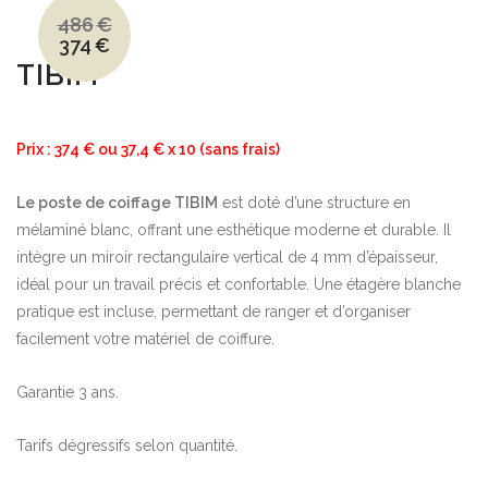
486
€
374
€
Le
Le
prix
prix
TIBIM
initial
actuel
était :
est :
486€.
374€.
Prix : 374 € ou 37,4 € x 10 (sans frais)
Le poste de coiffage TIBIM
est doté d’une structure en
mélaminé blanc, offrant une esthétique moderne et durable. Il
intègre un miroir rectangulaire vertical de 4 mm d’épaisseur,
idéal pour un travail précis et confortable. Une étagère blanche
pratique est incluse, permettant de ranger et d’organiser
facilement votre matériel de coiffure.
Garantie 3 ans.
Tarifs dégressifs selon quantité.