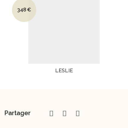
Le prix initial était : 595€.
348
€
Le prix actuel est : 348€.
LESLIE
Partager