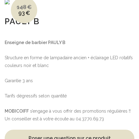
148
€
93
€
Le
Le
prix
prix
PAULY B
initial
actuel
était :
est :
148€.
93€.
Enseigne de barbier PAULY B
Structure en forme de lampadaire ancien + éclairage LED rotatifs
couleurs noir et blanc
Garantie 3 ans
Tarifs dégressifs selon quantité
MOBICOIFF
s’engage à vous offrir des promotions régulières !!
Un conseiller est à votre écoute au 04.37.70.69.73
Poser une question sur ce produit