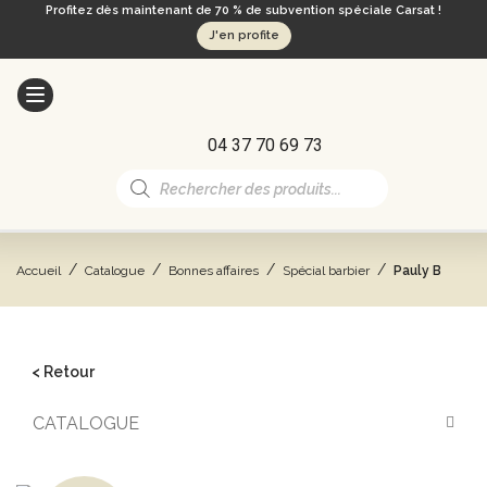
Profitez dès maintenant de 70 % de subvention spéciale Carsat !
J'en profite
04 37 70 69 73
Recherche
de
produits
/
/
/
/
Accueil
Catalogue
Bonnes affaires
Spécial barbier
Pauly B
< Retour
CATALOGUE