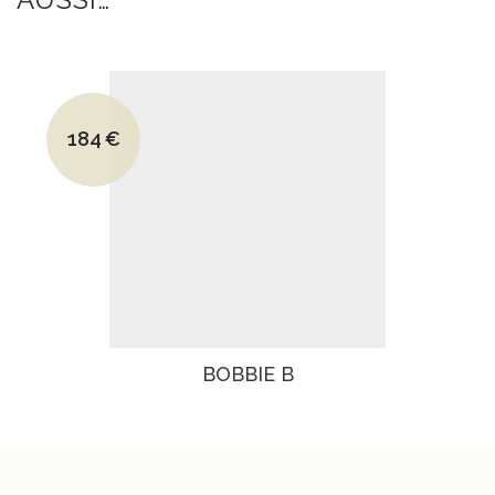
Le prix initial était : 215€.
184
€
Le prix actuel est : 184€.
BOBBIE B