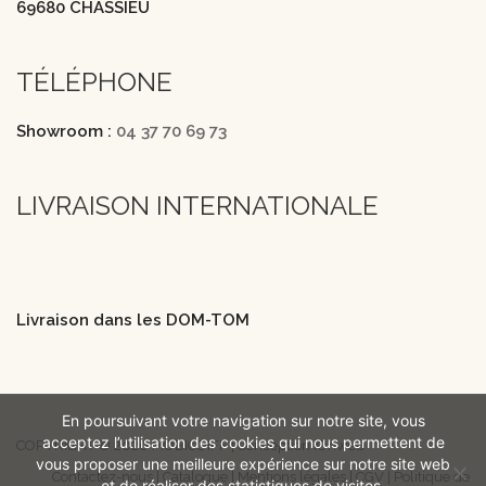
69680 CHASSIEU
TÉLÉPHONE
Showroom :
04 37 70 69 73
LIVRAISON INTERNATIONALE
Livraison dans les DOM-TOM
En poursuivant votre navigation sur notre site, vous
acceptez l’utilisation des cookies qui nous permettent de
COPYRIGHT © 2026 MOBICOIFF | Conception iOnweb
vous proposer une meilleure expérience sur notre site web
Contactez-nous
|
Catalogue
|
Mentions légales
|
CGV
|
Politique de
et de réaliser des statistiques de visites.