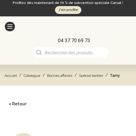
Profitez dès maintenant de 70 % de subvention spéciale Carsat !
J'en profite
04 37 70 69 73
Recherche
de
produits
/
/
/
/
Accueil
Catalogue
Bonnes affaires
Spécial barbier
Tamy
< Retour
CATALOGUE