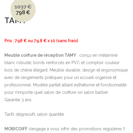
1037
€
798
€
Le
Le
prix
prix
TAMY
initial
actuel
était :
est :
1037€.
798€.
Prix : 798 € ou 79,8 € x 10 (sans frais)
Meuble coiffure de réception TAMY
: conçu en mélaminé
blanc robuste, bords renforcés en PVC et comptoir couleur
bois de chêne élégant. Meuble durable, design et ergonomique
avec de rangements pratiques pour un accueil organisé et
professionnel. Modèle parfait alliant esthétisme et fonctionnalité
pour n’importe quel salon de coiffure on salon barber.
Garantie 3 ans.
Tarifs dégressifs selon quantité.
MOBICOIFF
s’engage à vous offrir des promotions régulières !!