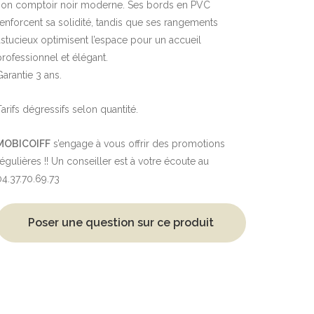
son comptoir noir moderne. Ses bords en PVC
renforcent sa solidité, tandis que ses rangements
astucieux optimisent l’espace pour un accueil
professionnel et élégant.
Garantie 3 ans.
Tarifs dégressifs selon quantité.
MOBICOIFF
s’engage à vous offrir des promotions
régulières !! Un conseiller est à votre écoute au
04.37.70.69.73
Poser une question sur ce produit