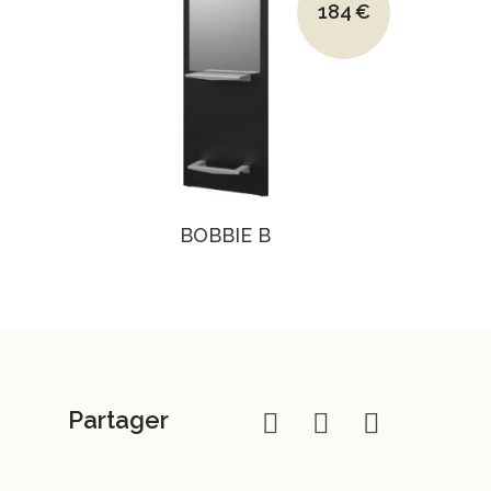
184
€
Le prix actuel est : 1
BOBBIE B
Partager