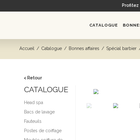
Profitez
CATALOGUE
BONNES
Accueil
/
Catalogue
/
Bonnes affaires
/
Spécial barbier
< Retour
CATALOGUE
Head spa
Bacs de lavage
Fauteuils
Postes de coiffage