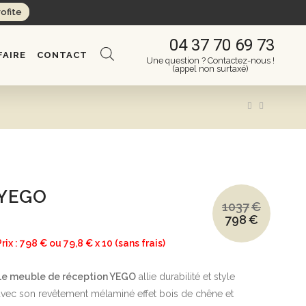
rofite
04 37 70 69 73
FAIRE
CONTACT
Une question ? Contactez-nous !
(appel non surtaxé)
YEGO
1037
€
798
€
Le
Le
prix
prix
initial
actuel
Prix : 798 € ou 79,8 € x 10 (sans frais)
était :
est :
1037€.
798€.
Le meuble de réception YEGO
allie durabilité et style
avec son revêtement mélaminé effet bois de chêne et