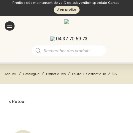
Profitez dès maintenant de 70 % de subvention spéciale Carsat !
J'en profite
04 37 70 69 73
Recherche
de
produits
/
/
/
/
Accueil
Catalogue
Esthétiques
Fauteuils esthétique
Liv
< Retour
CATALOGUE