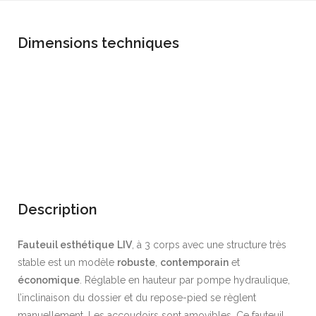
Dimensions techniques
Description
Fauteuil esthétique
LIV
, à 3 corps avec une structure très
stable est un modèle
robuste
,
contemporain
et
économique
. Réglable en hauteur par pompe hydraulique,
l’inclinaison du dossier et du repose-pied se règlent
manuellement. Les accoudoirs sont amovibles. Ce fauteuil