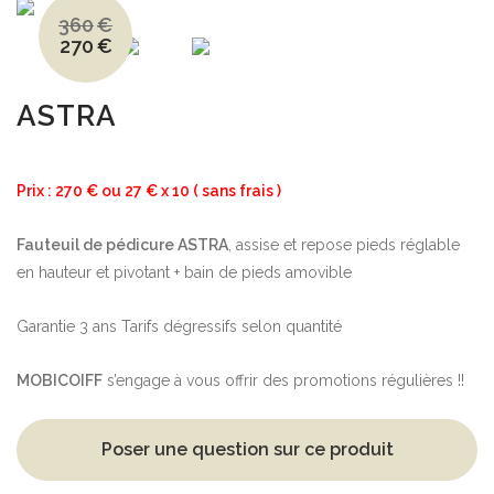
360
€
270
€
Le
Le
prix
prix
initial
actuel
était :
est :
360€.
270€.
ASTRA
Prix : 270 € ou 27 € x 10 ( sans frais )
Fauteuil de pédicure ASTRA
, assise et repose pieds réglable
en hauteur et pivotant + bain de pieds amovible
Garantie 3 ans Tarifs dégressifs selon quantité
MOBICOIFF
s’engage à vous offrir des promotions régulières !!
Poser une question sur ce produit