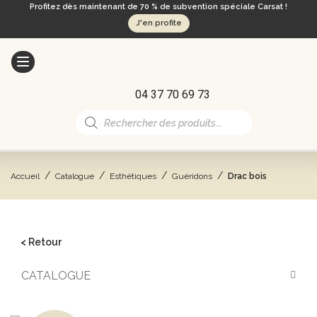
Profitez dès maintenant de 70 % de subvention spéciale Carsat !
J'en profite
04 37 70 69 73
Recherche
de
produits
/
/
/
/
Accueil
Catalogue
Esthétiques
Guéridons
Drac bois
< Retour
CATALOGUE