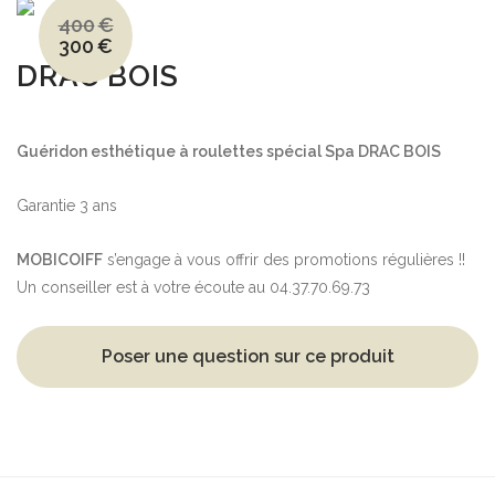
400
€
300
€
Le
Le
prix
prix
DRAC BOIS
initial
actuel
était :
est :
400€.
300€.
Guéridon esthétique à roulettes spécial Spa DRAC BOIS
Garantie 3 ans
MOBICOIFF
s’engage à vous offrir des promotions régulières !!
Un conseiller est à votre écoute au 04.37.70.69.73
Poser une question sur ce produit