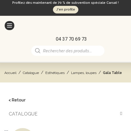
Profitez dès maintenant de 70 % de subvention spéciale Carsat !
J'en profite
04 37 70 69 73
Recherche
de
produits
/
/
/
/
Accueil
Catalogue
Esthétiques
Lampes, loupes
Gala Table
< Retour
CATALOGUE