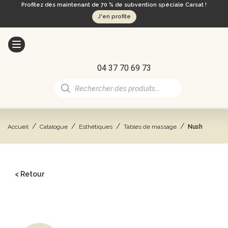
Profitez dès maintenant de 70 % de subvention spéciale Carsat !
J'en profite
04 37 70 69 73
Recherche
de
produits
/
/
/
/
Accueil
Catalogue
Esthétiques
Tables de massage
Nush
< Retour
CATALOGUE