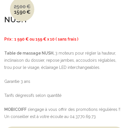
2500
€
1590
€
Le
Le
prix
prix
NUSH
initial
actuel
était :
est :
2500€.
1590€.
Prix : 1 590 € ou 159 € x 10 ( sans frais )
Table de massage NUSH,
3 moteurs pour régler la hauteur,
inclinaison du dossier, repose jambes, accoudoirs réglables,
trou pour le visage, éclairage LED interchangeables.
Garantie 3 ans
Tarifs dégressifs selon quantité
MOBICOIFF
s’engage à vous offrir des promotions régulières !!
Un conseiller est à votre écoute au 04.37.70.69.73