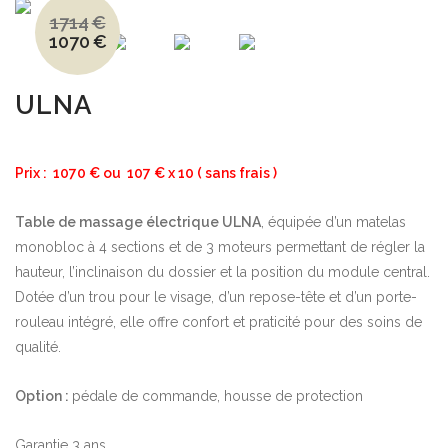
1714
€
1070
€
Le
Le
prix
prix
initial
actuel
était :
est :
1714€.
1070€.
ULNA
Prix : 1070 € ou 107 € x 10 ( sans frais )
Table de massage électrique ULNA
, équipée d’un matelas
monobloc à 4 sections et de 3 moteurs permettant de régler la
hauteur, l’inclinaison du dossier et la position du module central.
Dotée d’un trou pour le visage, d’un repose-tête et d’un porte-
rouleau intégré, elle offre confort et praticité pour des soins de
qualité.
Option :
pédale de commande, housse de protection
Garantie 3 ans.