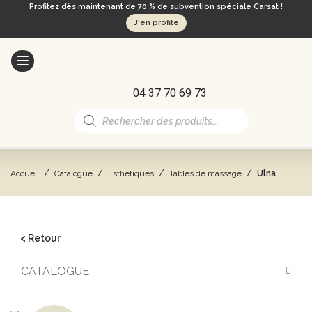
Profitez dès maintenant de 70 % de subvention spéciale Carsat !
J'en profite
04 37 70 69 73
Recherche
de
produits
/
/
/
/
Accueil
Catalogue
Esthétiques
Tables de massage
Ulna
< Retour
CATALOGUE