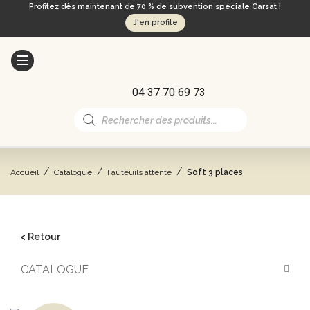
Profitez dès maintenant de 70 % de subvention spéciale Carsat !
J'en profite
04 37 70 69 73
Recherche
de
produits
/
/
/
Accueil
Catalogue
Fauteuils attente
Soft 3 places
< Retour
CATALOGUE