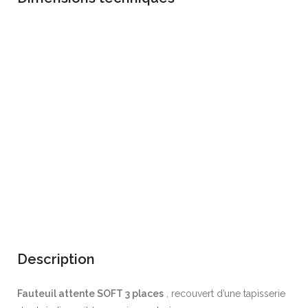
TN34 - Black
TN35 - Rose
diamond
PT89 - Black
PT90 - Black
diamond
Description
Fauteuil attente SOFT
3 places
, recouvert d’une tapisserie