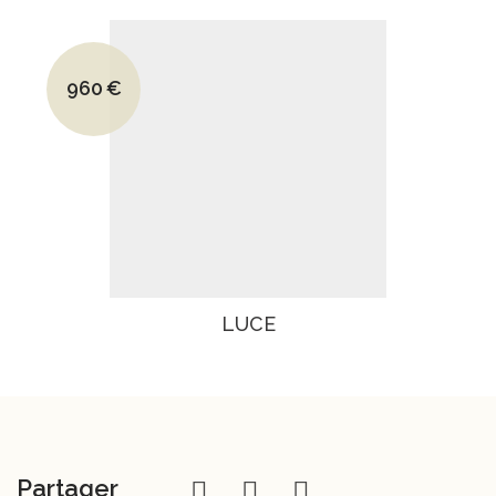
Le prix initial était : 1283€.
960
€
Le prix actuel est : 960€.
LUCE
Partager