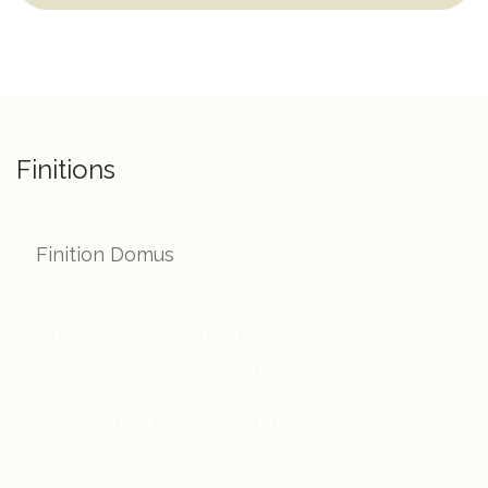
Finitions
Finition Domus
TC20 - Auster
TC21 -
Graphite
TC22 - Black
TC23 - Marine