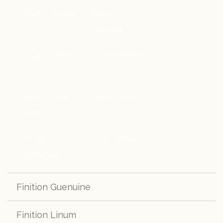
TC24 - Forest
TC25 -
Sumatra
TC26 - Praline
TC27 - Merlot
TC28 - Pure
TC29 - Rose
white
TC30 -
TC31 - Olive
Terracota
Finition Guenuine
Finition Linum