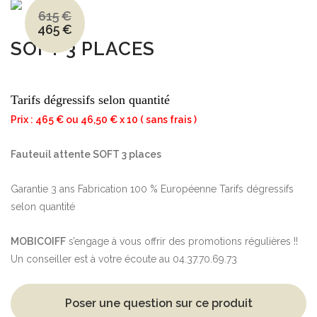
615
€
465
€
Le
Le
prix
prix
SOFT 3 PLACES
initial
actuel
était :
est :
615€.
465€.
Tarifs dégressifs selon quantité
Prix : 465 € ou 46,50 € x 10 ( sans frais )
Fauteuil attente SOFT 3 places
Garantie 3 ans Fabrication 100 % Européenne Tarifs dégressifs
selon quantité
MOBICOIFF
s’engage à vous offrir des promotions régulières !!
Un conseiller est à votre écoute au 04.37.70.69.73
Poser une question sur ce produit