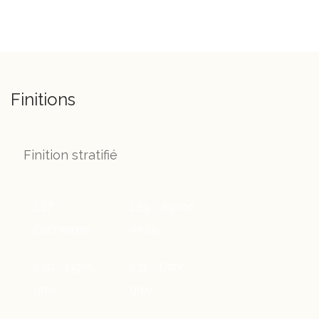
Finitions
Finition stratifié
L27 -
L29 - Alpino
Cachemire
white
L30 - Light
L31 - Dark
grey
grey