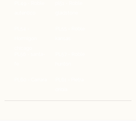
PL49 - Roble
pl51 - Roble
autentico
gladstone
PL54 -
PL55 - Roble
Hormigon
kansas
chicago
PL56 - santa-
PL57 - Roble
fe
hunton
PL60 - Carrara
PL61 - Pietra
grigia