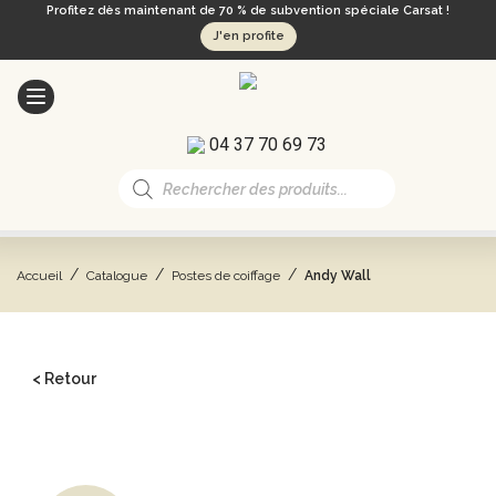
Profitez dès maintenant de 70 % de subvention spéciale Carsat !
J'en profite
04 37 70 69 73
Recherche
de
produits
/
/
/
Accueil
Catalogue
Postes de coiffage
Andy Wall
< Retour
CATALOGUE