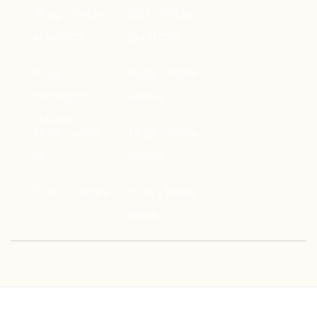
PL49 - Roble
pl51 - Roble
autentico
gladstone
PL54 -
PL55 - Roble
Hormigon
kansas
chicago
PL56 - santa-
PL57 - Roble
fe
hunton
PL60 - Carrara
PL61 - Pietra
grigia