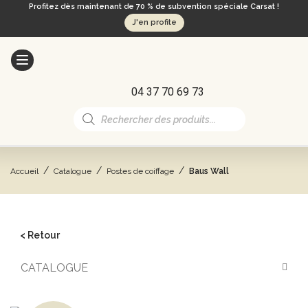
Profitez dès maintenant de 70 % de subvention spéciale Carsat !
J'en profite
04 37 70 69 73
Recherche
de
produits
/
/
/
Accueil
Catalogue
Postes de coiffage
Baus Wall
< Retour
CATALOGUE