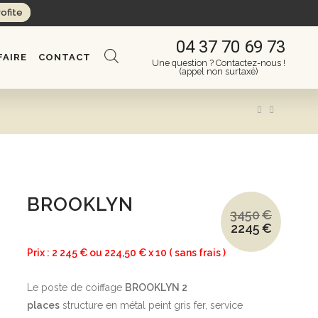
rofite
04 37 70 69 73
FAIRE
CONTACT
Une question ? Contactez-nous !
(appel non surtaxé)
BROOKLYN
3450
€
2245
€
Le
Le
prix
prix
initial
actuel
Prix : 2 245 € ou 224,50 € x 10 ( sans frais )
était :
est :
3450€.
2245€.
Le poste de coiffage
BROOKLYN 2
places
structure en métal peint gris fer, service