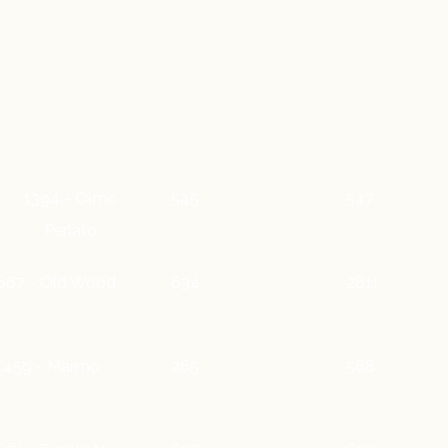
1394 - Olmo
545
547
Perlato
667 - Old Wood
634
2811
1459 - Marmo
265
568