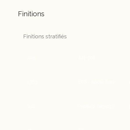
Finitions
Finitions stratifiés
405
421-noir
1383
668 - Apple Tree+
674
Pacifico Tabacco