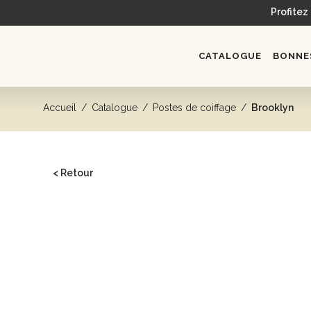
Profitez
CATALOGUE
BONNES
Accueil
/
Catalogue
/
Postes de coiffage
/
Brooklyn
< Retour
CATALOGUE
Head spa
Bacs de lavage
Fauteuils
Postes de coiffage