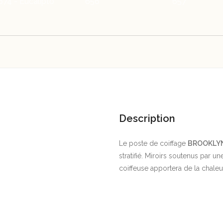
674 - Eucalipto
656
657
Description
Le poste de coiffage
BROOKLYN
stratifié. Miroirs soutenus par u
coiffeuse apportera de la chaleur