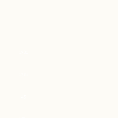
1381
1318
1451