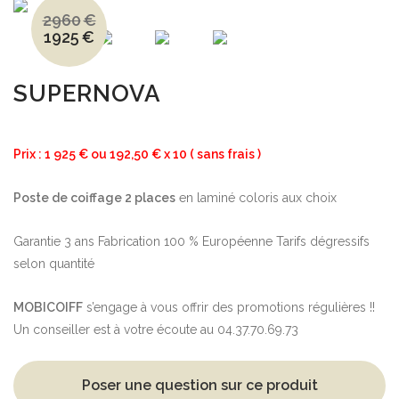
2960
€
1925
€
Le
Le
prix
prix
initial
actuel
était :
est :
2960€.
1925€.
SUPERNOVA
Prix : 1 925 € ou 192,50 € x 10 ( sans frais
)
Poste de coiffage 2 places
en laminé coloris aux choix
Garantie 3 ans Fabrication 100 % Européenne Tarifs dégressifs
selon quantité
MOBICOIFF
s’engage à vous offrir des promotions régulières !!
Un conseiller est à votre écoute au 04.37.70.69.73
Poser une question sur ce produit