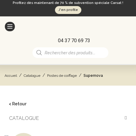
Profitez dès maintenant de 70 % de subvention spéciale Carsat !
J'en profite
04 37 70 69 73
Recherche
de
produits
/
/
/
Accueil
Catalogue
Postes de coiffage
Supernova
< Retour
CATALOGUE