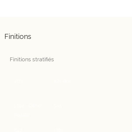
Finitions
Finitions stratifiés
405
421-noir
1394 - Olmo
545
Perlato
547
1381