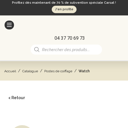
Profitez dès maintenant de 70 % de subvention spéciale Carsat !
J'en profite
04 37 70 69 73
Recherche
de
produits
/
/
/
Accueil
Catalogue
Postes de coiffage
Watch
< Retour
CATALOGUE