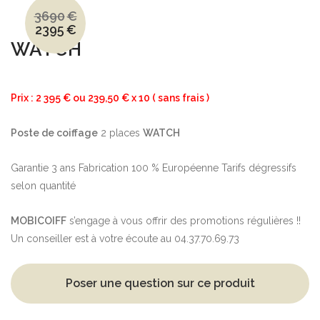
3690
€
2395
€
Le
Le
prix
prix
WATCH
initial
actuel
était :
est :
3690€.
2395€.
Prix : 2 395 € ou 239,50 € x 10 ( sans frais )
Poste de coiffage
2 places
WATCH
Garantie 3 ans Fabrication 100 % Européenne Tarifs dégressifs
selon quantité
MOBICOIFF
s’engage à vous offrir des promotions régulières !!
Un conseiller est à votre écoute au 04.37.70.69.73
Poser une question sur ce produit