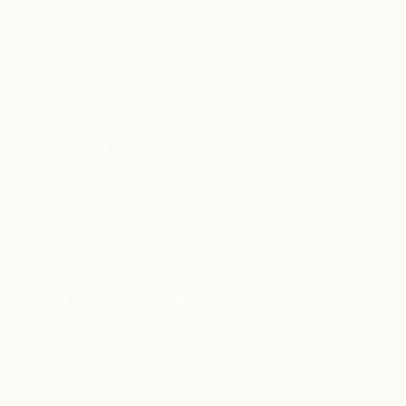
1383
668 - Apple
Tree+
667 - Old
634
Wood
2811
1318
674
Pacifico
Tabacco
1459 - Marmo
265