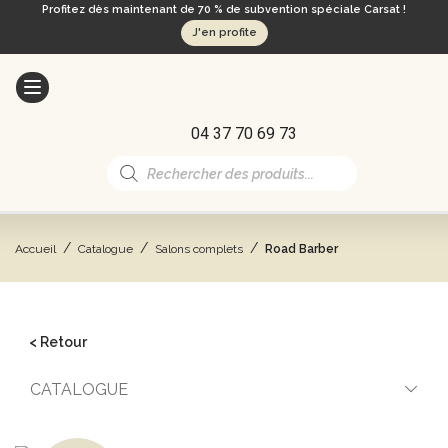
Profitez dès maintenant de 70 % de subvention spéciale Carsat !
J'en profite
04 37 70 69 73
Recherche
de
produits
/
/
/
Accueil
Catalogue
Salons complets
Road Barber
< Retour
CATALOGUE