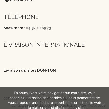
69680 CHASSIEU
TÉLÉPHONE
Showroom :
04 37 70 69 73
LIVRAISON INTERNATIONALE
Livraison dans les DOM-TOM
En poursuivant votre navigation sur notre site, vous
acceptez l’utilisation des cookies qui nous permettent de
COPYRIGHT © 2026 MOBICOIFF | Conception iOnweb
vous proposer une meilleure expérience sur notre site web
Contactez-nous
|
Catalogue
|
Mentions légales
|
CGV
|
Politique de
et de réaliser des statistiques de visites.