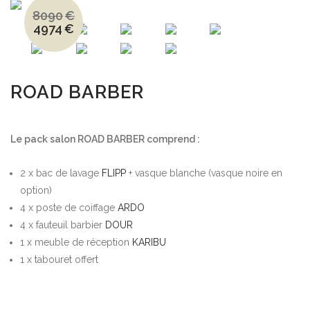
8090
€
4974
€
Le
Le
prix
prix
initial
actuel
était :
est :
8090€.
4974€.
ROAD BARBER
Le pack salon ROAD BARBER comprend :
2 x bac de lavage
FLIPP
+ vasque blanche (vasque noire en
option)
4 x poste de coiffage
ARDO
4 x fauteuil barbier
DOUR
1 x meuble de réception
KARIBU
1 x tabouret offert