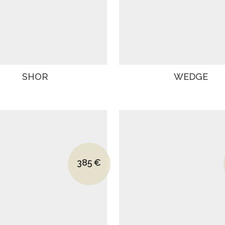
SHOR
WEDGE
Le prix initial était : 525€.
385
€
Le prix actuel est : 385€.