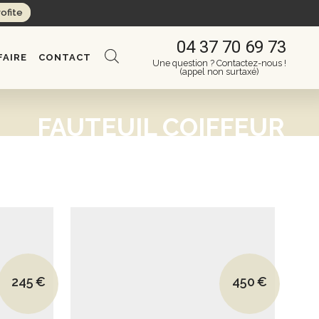
rofite
04 37 70 69 73
FAIRE
CONTACT
Une question ? Contactez-nous !
(appel non surtaxé)
FAUTEUIL COIFFEUR
Le prix initial était : 290€.
Le prix initial é
245
€
450
€
Le prix actuel est : 245€.
Le prix actuel e