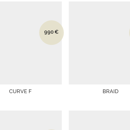
Le prix initial était : 1570€.
990
€
Le prix actuel est : 990€.
CURVE F
BRAID