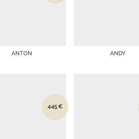
ANTON
ANDY
Le prix initial était : 630€.
445
€
Le prix actuel est : 445€.