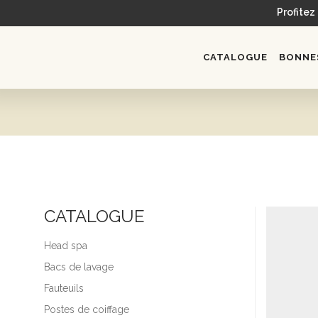
Profitez
CATALOGUE
BONNES
CATALOGUE
Head spa
Bacs de lavage
Fauteuils
Postes de coiffage