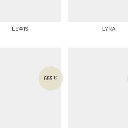
LEWIS
LYRA
Le prix initial était : 790€.
555
€
Le prix actuel est : 555€.