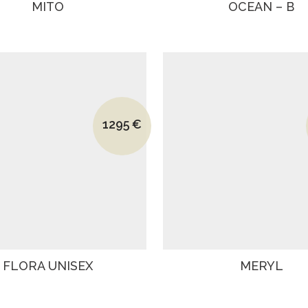
MITO
OCEAN – B
Le prix initial était : 1996€.
1295
€
Le prix actuel est : 1295€.
FLORA UNISEX
MERYL