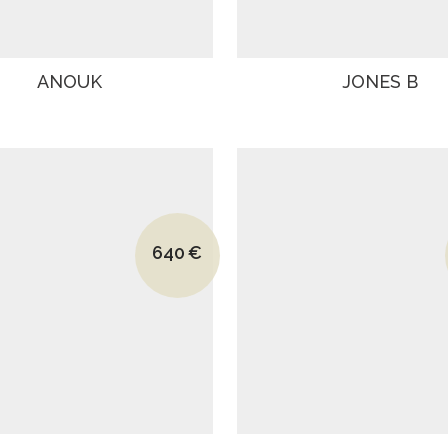
ANOUK
JONES B
Le prix initial était : 910€.
640
€
Le prix actuel est : 640€.