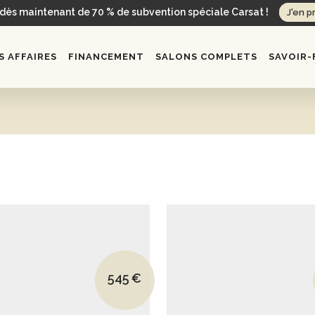
 dès maintenant de 70 % de subvention spéciale Carsat !
J'en p
 AFFAIRES
FINANCEMENT
SALONS COMPLETS
SAVOIR-
Le prix initial était : 1092€.
545
€
Le prix actuel est : 545€.