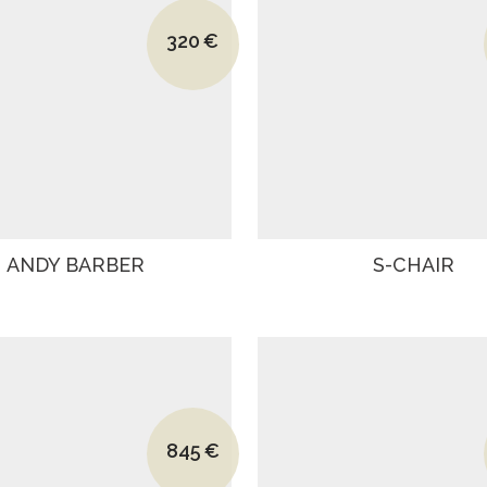
Le prix initial était : 695€.
320
€
Le prix actuel est : 320€.
ANDY BARBER
S-CHAIR
Le prix initial était : 1130€.
845
€
Le prix actuel est : 845€.